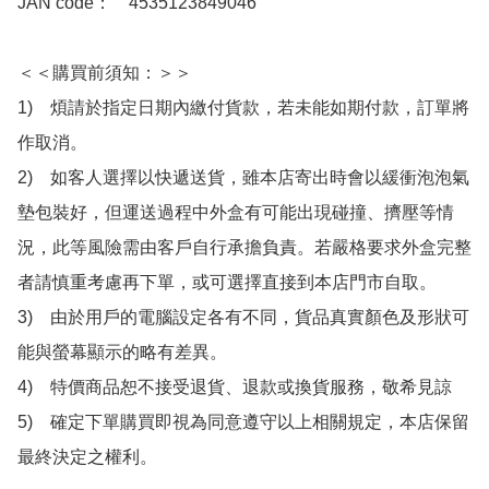
JAN code：　4535123849046

＜＜購買前須知：＞＞

1)　煩請於指定日期內繳付貨款，若未能如期付款，訂單將
作取消。

2)　如客人選擇以快遞送貨，雖本店寄出時會以緩衝泡泡氣
墊包裝好，但運送過程中外盒有可能出現碰撞、擠壓等情
況，此等風險需由客戶自行承擔負責。若嚴格要求外盒完整
者請慎重考慮再下單，或可選擇直接到本店門市自取。

3)　由於用戶的電腦設定各有不同，貨品真實顏色及形狀可
能與螢幕顯示的略有差異。

4)　特價商品恕不接受退貨、退款或換貨服務，敬希見諒

5)　確定下單購買即視為同意遵守以上相關規定，本店保留
最終決定之權利。
