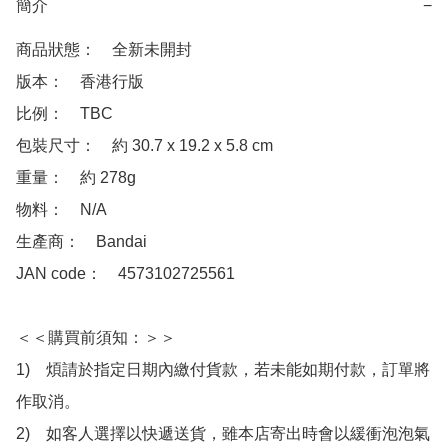
簡介
−
商品狀態：　全新未開封  

版本：　香港行版

比例：　TBC

包裝尺寸：　約 30.7 x 19.2 x 5.8 cm

重量：　約 278g

物料：　N/A

生產商：　Bandai

JAN code：　4573102725561 

＜＜購買前須知：＞＞

1)　煩請於指定日期內繳付貨款，若未能如期付款，訂單將
作取消。

2)　如客人選擇以快遞送貨，雖本店寄出時會以緩衝泡泡氣