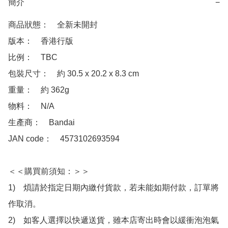
簡介
−
商品狀態：　全新未開封 

版本：　香港行版

比例：　TBC

包裝尺寸：　約 30.5 x 20.2 x 8.3 cm 

重量：　約 362g

物料：　N/A

生產商：　Bandai

JAN code：　4573102693594

＜＜購買前須知：＞＞

1)　煩請於指定日期內繳付貨款，若未能如期付款，訂單將
作取消。

2)　如客人選擇以快遞送貨，雖本店寄出時會以緩衝泡泡氣