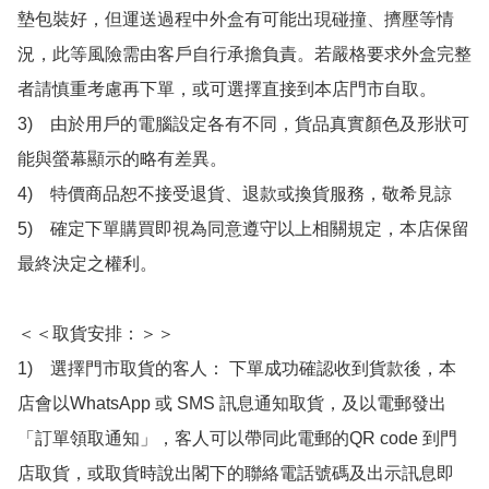
墊包裝好，但運送過程中外盒有可能出現碰撞、擠壓等情
況，此等風險需由客戶自行承擔負責。若嚴格要求外盒完整
者請慎重考慮再下單，或可選擇直接到本店門市自取。

3)　由於用戶的電腦設定各有不同，貨品真實顏色及形狀可
能與螢幕顯示的略有差異。

4)　特價商品恕不接受退貨、退款或換貨服務，敬希見諒

5)　確定下單購買即視為同意遵守以上相關規定，本店保留
最終決定之權利。

＜＜取貨安排：＞＞

1)　選擇門市取貨的客人： 下單成功確認收到貨款後，本
店會以WhatsApp 或 SMS 訊息通知取貨，及以電郵發出
「訂單領取通知」，客人可以帶同此電郵的QR code 到門
店取貨，或取貨時說出閣下的聯絡電話號碼及出示訊息即