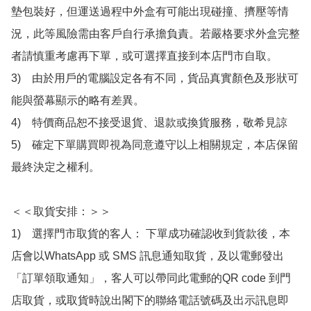
墊包裝好，但運送過程中外盒有可能出現碰撞、擠壓等情
況，此等風險需由客戶自行承擔負責。若嚴格要求外盒完整
者請慎重考慮再下單，或可選擇直接到本店門市自取。

3)　由於用戶的電腦設定各有不同，貨品真實顏色及形狀可
能與螢幕顯示的略有差異。

4)　特價商品恕不接受退貨、退款或換貨服務，敬希見諒

5)　確定下單購買即視為同意遵守以上相關規定，本店保留
最終決定之權利。

＜＜取貨安排：＞＞

1)　選擇門市取貨的客人： 下單成功確認收到貨款後，本
店會以WhatsApp 或 SMS 訊息通知取貨，及以電郵發出
「訂單領取通知」，客人可以帶同此電郵的QR code 到門
店取貨，或取貨時說出閣下的聯絡電話號碼及出示訊息即