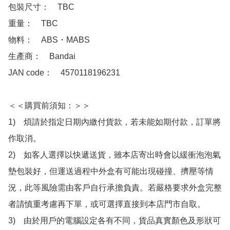
包裝尺寸：　TBC

重量：　TBC

物料：　ABS・MABS 

生產商：　Bandai

JAN code：　4570118196231

＜＜購買前須知：＞＞

1)　煩請於指定日期內繳付貨款，若未能如期付款，訂單將
作取消。

2)　如客人選擇以快遞送貨，雖本店寄出時會以緩衝泡泡氣
墊包裝好，但運送過程中外盒有可能出現碰撞、擠壓等情
況，此等風險需由客戶自行承擔負責。若嚴格要求外盒完整
者請慎重考慮再下單，或可選擇直接到本店門市自取。

3)　由於用戶的電腦設定各有不同，貨品真實顏色及形狀可