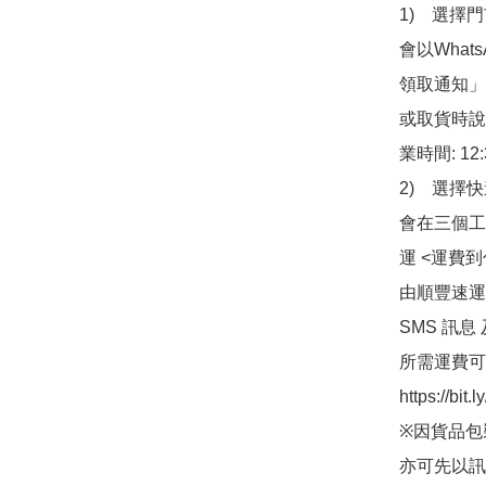
1)　選擇
會以What
領取通知」
或取貨時說
業時間: 12:
2)　選擇
會在三個工
運 <運費
由順豐速運
SMS 訊息
所需運費可
https://bit
※因貨品包
亦可先以訊