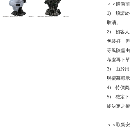
＜＜購買前
1)　煩請
取消。

2)　如客
包裝好，但
等風險需由
考慮再下單
3)　由於
與螢幕顯示
4)　特價
5)　確定
終決定之權
＜＜取貨安