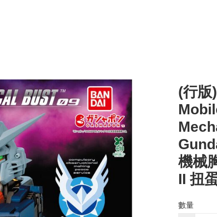
(行版)
Mobi
Mecha
Gund
機械胸
II 扭
數量