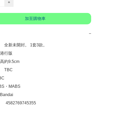
+
加至購物車
−
　全新未開封。 1套3款。

港行版

約9.5cm

TBC

C

S・MABS

ndai

：　4582769745355
