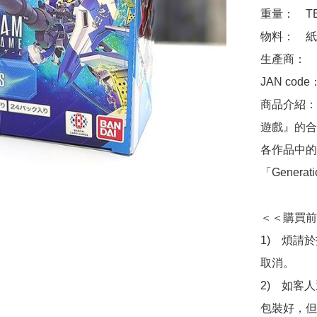
重量：　TB
物料：　紙

生產商：　Ba
JAN code
商品介紹：
遊戲』的合
各作品中的
「Generat
＜＜購買前
1)　煩請
取消。

2)　如客
包裝好，但