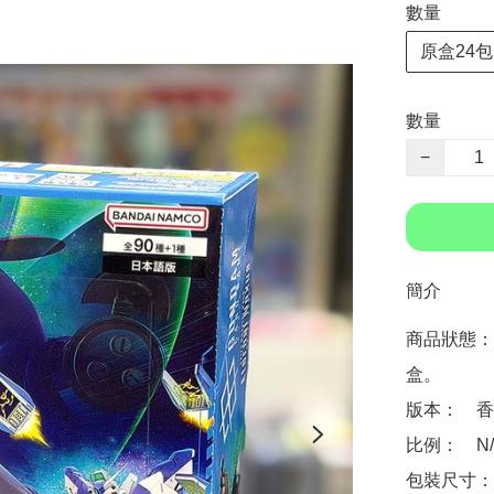
數量
原盒24包
數量
−
簡介
商品狀態：
盒。

版本：　香
比例：　N/A
包裝尺寸：　