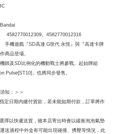
C

ndai

：　4582770012309、4582770012316

　手機遊戲『SD高達 G世代 永恆』與『高達卡牌
作商品登場。

機師及SD比例化的機動戰士將參戰。起始牌組
ion Pulse[ST10]」也將同步發售。

須知：＞＞

於指定日期內繳付貨款，若未能如期付款，訂單將作
人選擇以快遞送貨，雖本店寄出時會以緩衝泡泡氣墊
運送過程中外盒有可能出現碰撞、擠壓等情況，此