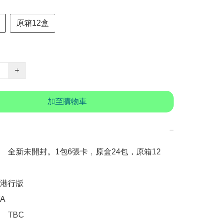
原箱12盒
+
加至購物車
−
　全新未開封。1包6張卡，原盒24包，原箱12
港行版



TBC
