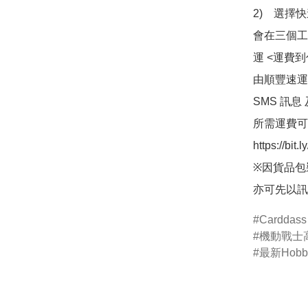
2)　選擇
會在三個工
運 <運費
由順豐速運
SMS 訊息
所需運費可
https://bit
※因貨品包
亦可先以訊
Carddass
機動戰士高
最新Hob