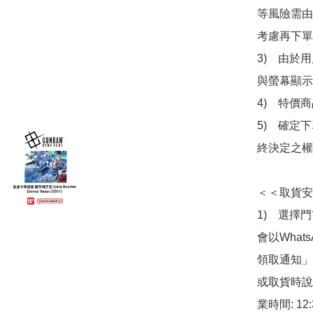
等風險需由
考慮再下單
3)　由於
與螢幕顯示
4)　特價
5)　確定
終決定之權
＜＜取貨安
1)　選擇
會以What
領取通知」
或取貨時說
業時間: 12: