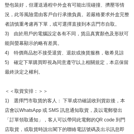
墊包裝好，但運送過程中外盒有可能出現碰撞、擠壓等情
況，此等風險需由客戶自行承擔負責。若嚴格要求外盒完整
者請慎重考慮再下單，或可選擇直接到本店門市自取。

3)　由於用戶的電腦設定各有不同，貨品真實顏色及形狀可
能與螢幕顯示的略有差異。

4)　特價商品恕不接受退貨、退款或換貨服務，敬希見諒

5)　確定下單購買即視為同意遵守以上相關規定，本店保留
最終決定之權利。

＜＜取貨安排：＞＞

1)　選擇門市取貨的客人： 下單成功確認收到貨款後，本
店會以WhatsApp 或 SMS 訊息通知取貨，及以電郵發出
「訂單領取通知」，客人可以帶同此電郵的QR code 到門
店取貨，或取貨時說出閣下的聯絡電話號碼及出示訊息即