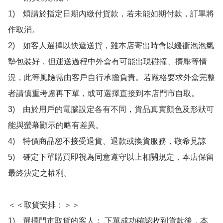
1)　煩請於指定日期內繳付貨款，若未能如期付款，訂單將
作取消。

2)　如客人選擇以快遞送貨，雖本店寄出時會以緩衝泡泡氣
墊包裝好，但運送過程中外盒有可能出現碰撞、擠壓等情
況，此等風險需由客戶自行承擔負責。若嚴格要求外盒完整
者請慎重考慮再下單，或可選擇直接到本店門市自取。

3)　由於用戶的電腦設定各有不同，貨品真實顏色及形狀可
能與螢幕顯示的略有差異。

4)　特價商品恕不接受退貨、退款或換貨服務，敬希見諒

5)　確定下單購買即視為同意遵守以上相關規定，本店保留
最終決定之權利。

＜＜取貨安排：＞＞

1)　選擇門市取貨的客人： 下單成功確認收到貨款後，本