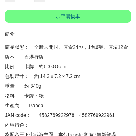
加至購物車
簡介
−
商品狀態：　全新未開封。原盒24包，1包6張。原箱12盒

版本：　香港行版 

比例：　卡牌：約6.3×8.8cm

包裝尺寸：　約 ‎14.3 x 7.2 x 7.2 cm

重量：　約 340g

物料：　卡牌：紙

生產商：　Bandai

JAN code：　	4582769922978、4582769922961 

內容特色：

為配合王下七武海主題，本代booster將有7個新登場