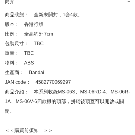
簡介
−
商品狀態：　全新未開封，1套4款。

版本：　香港行版

比例：　全高約5~7cm

包裝尺寸：　TBC

重量：　TBC

物料：　ABS

生產商：　Bandai

JAN code：　4582770069297

商品介紹：　本系列收錄MS-06S、MS-06RD-4、MS-06R-
1A、MS-06V-6四款機的頭部，拼砌後頂蓋可以開啟或關
閉。

＜＜購買前須知：＞＞
