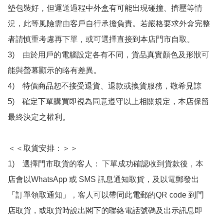
墊包裝好，但運送過程中外盒有可能出現碰撞、擠壓等情
況，此等風險需由客戶自行承擔負責。若嚴格要求外盒完整
者請慎重考慮再下單，或可選擇直接到本店門市自取。

3)　由於用戶的電腦設定各有不同，貨品真實顏色及形狀可
能與螢幕顯示的略有差異。

4)　特價商品恕不接受退貨、退款或換貨服務，敬希見諒

5)　確定下單購買即視為同意遵守以上相關規定，本店保留
最終決定之權利。

＜＜取貨安排：＞＞

1)　選擇門市取貨的客人： 下單成功確認收到貨款後，本
店會以WhatsApp 或 SMS 訊息通知取貨，及以電郵發出
「訂單領取通知」，客人可以帶同此電郵的QR code 到門
店取貨，或取貨時說出閣下的聯絡電話號碼及出示訊息即