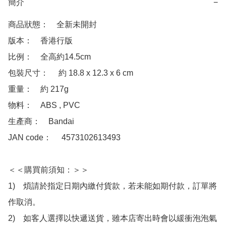
簡介
−
商品狀態：　全新未開封

版本：　香港行版

比例：　全高約14.5cm

包裝尺寸：　 約 18.8 x 12.3 x 6 cm

重量：　約 217g

物料：　ABS , PVC

生產商：　Bandai

JAN code：　 4573102613493

＜＜購買前須知：＞＞

1)　煩請於指定日期內繳付貨款，若未能如期付款，訂單將
作取消。

2)　如客人選擇以快遞送貨，雖本店寄出時會以緩衝泡泡氣