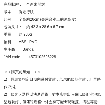
商品狀態：　全新未開封

版本：　香港行版 

比例：　全高約28cm (專用台座上的總高度)

包裝尺寸：　約 42.3 x 28.6 x 6.7 cm

重量：　約 936g

物料：　ABS , PVC

生產商：　Bandai

JAN code：　 4573102693228

＜＜購買前須知：＞＞

1)　煩請於指定日期內繳付貨款，若未能如期付款，訂單將
作取消。

2)　如客人選擇以快遞送貨，雖本店寄出時會以緩衝泡泡氣
墊包裝好，但運送過程中外盒有可能出現碰撞、擠壓等情