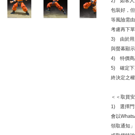
2)　如客
包裝好，但
等風險需由
考慮再下單
3)　由於
與螢幕顯示
4)　特價
5)　確定
終決定之權
＜＜取貨安
1)　選擇
會以What
領取通知」