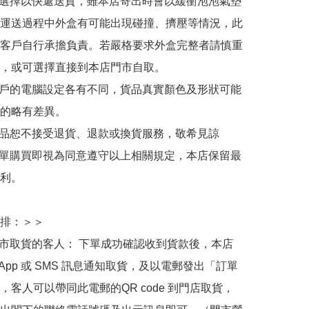
人選擇以快遞送貨，雖本店寄出時會以緩衝泡泡氣墊
運送過程中外盒有可能出現碰撞、擠壓等情況，此
客戶自行承擔負責。若嚴格要求外盒完整者請慎重
，或可選擇直接到本店門市自取。

用戶的電腦設定各有不同，貨品真實顏色及形狀可能
的略有差異。

商品恕不接受退貨、退款或換貨服務，敬希見諒

下單購買即視為同意遵守以上相關規定，本店保留最
利。

排：＞＞

門市取貨的客人： 下單成功確認收到貨款後，本店
sApp 或 SMS 訊息通知取貨，及以電郵發出「訂單
，客人可以帶同此電郵的QR code 到門店取貨，