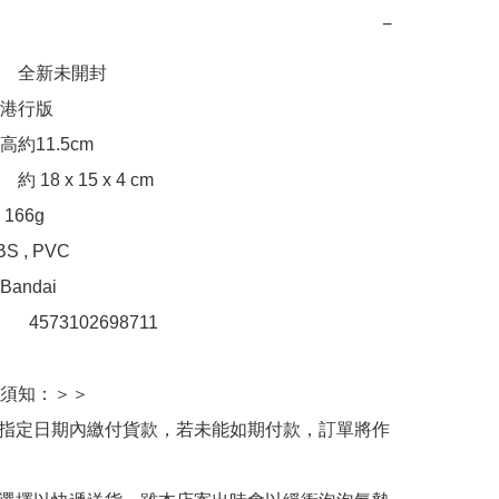
−
　全新未開封

行版 

約11.5cm

18 x 15 x 4 cm

66g

 , PVC

ndai

　 4573102698711 

須知：＞＞

於指定日期內繳付貨款，若未能如期付款，訂單將作