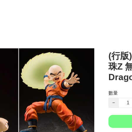
(行版) 
珠Z 
Drago
數量
−