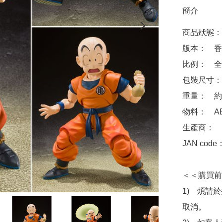
簡介
商品狀態：
版本：　香港
比例：　全高
包裝尺寸：　約 
重量：　約 1
物料：　ABS
生產商：　Ba
JAN code：
＜＜購買前
1)　煩請
取消。
