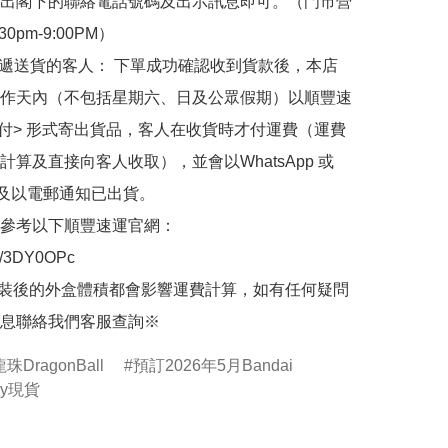
出閣下的聯絡電話號碼及出示訊息即可。（門市營
30pm-9:00PM）

快遞送貨的客人： 下單成功確認收到貨款後，本店
作天內（不包括星期六、日及公眾假期）以順豐速
到付> 形式寄出貨品，客人在收貨時才付運費（運費
計算及直接向客人收取），並會以WhatsApp 或 
 及以電郵通知已出貨。

參考以下順豐速運官網：

.ly/3DY0OPc

裝後的外盒體積都會影響運費計算，如有任何疑問
息聯絡我們客服查詢※
龍珠DragonBall
預訂2026年5月Bandai
by現貨