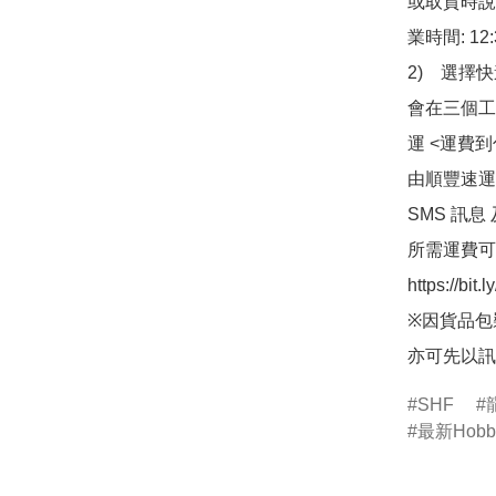
或取貨時說
業時間: 12:
2)　選擇
會在三個工
運 <運費
由順豐速運
SMS 訊息
所需運費可
https://bit
※因貨品包
亦可先以訊
SHF
最新Hob