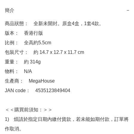
簡介
−
商品狀態：　全新未開封。原盒4盒，1套4款。

版本：　香港行版

比例：　全高約5.5cm

包裝尺寸：　約 14.7 x 12.7 x 11.7 cm

重量：　約 314g

物料：　N/A

生產商：　MegaHouse

JAN code：　4535123849404

＜＜購買前須知：＞＞

1)　煩請於指定日期內繳付貨款，若未能如期付款，訂單將
作取消。
