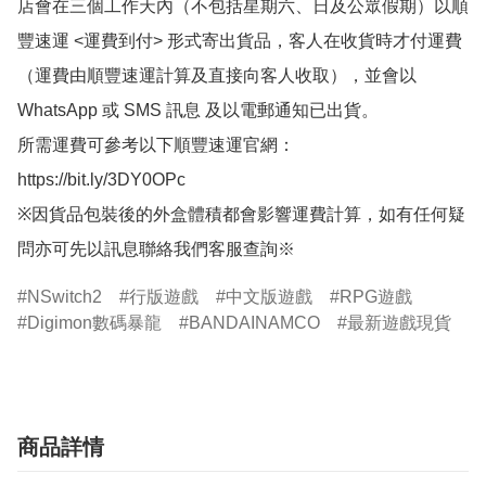
店會在三個工作天內（不包括星期六、日及公眾假期）以順
豐速運 <運費到付> 形式寄出貨品，客人在收貨時才付運費
（運費由順豐速運計算及直接向客人收取），並會以
WhatsApp 或 SMS 訊息 及以電郵通知已出貨。

所需運費可參考以下順豐速運官網：

https://bit.ly/3DY0OPc

※因貨品包裝後的外盒體積都會影響運費計算，如有任何疑
問亦可先以訊息聯絡我們客服查詢※
NSwitch2
行版遊戲
中文版遊戲
RPG遊戲
Digimon數碼暴龍
BANDAINAMCO
最新遊戲現貨
商品詳情