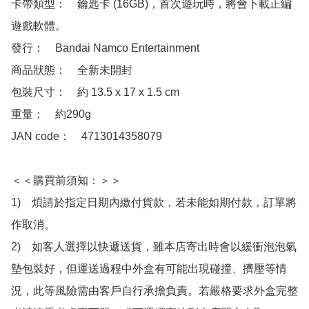
卡帶類型：　鑰匙卡 (16GB)，首次遊玩時，將會下載正編
遊戲軟體。

發行：　Bandai Namco Entertainment

商品狀態：　全新未開封

包裝尺寸：　約 13.5 x 17 x 1.5 cm

重量：　約290g

JAN code：　4713014358079

＜＜購買前須知：＞＞

1)　煩請於指定日期內繳付貨款，若未能如期付款，訂單將
作取消。

2)　如客人選擇以快遞送貨，雖本店寄出時會以緩衝泡泡氣
墊包裝好，但運送過程中外盒有可能出現碰撞、擠壓等情
況，此等風險需由客戶自行承擔負責。若嚴格要求外盒完整