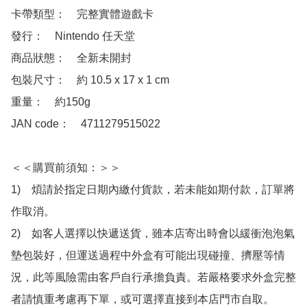
卡帶類型：　完整實體遊戲卡

發行：　Nintendo 任天堂

商品狀態：　全新未開封

包裝尺寸：　約 10.5 x 17 x 1 cm

重量：　約150g

JAN code：　4711279515022

＜＜購買前須知：＞＞

1)　煩請於指定日期內繳付貨款，若未能如期付款，訂單將
作取消。

2)　如客人選擇以快遞送貨，雖本店寄出時會以緩衝泡泡氣
墊包裝好，但運送過程中外盒有可能出現碰撞、擠壓等情
況，此等風險需由客戶自行承擔負責。若嚴格要求外盒完整
者請慎重考慮再下單，或可選擇直接到本店門市自取。
