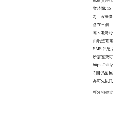
或取貨時說
業時間: 12:
2)　選擇
會在三個工
運 <運費
由順豐速運
SMS 訊息
所需運費可
https://bit
※因貨品包
亦可先以訊
ReMent