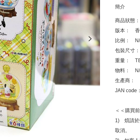
簡介
商品狀態：
版本：　香
比例：　N/A
包裝尺寸：　
重量：　TB
物料：　N/A
生產商：　Re
JAN code
＜＜購買前
1)　煩請
取消。
