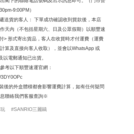
出閣下的聯絡電話號碼及出示訊息即可。（門市營
30pm-9:00PM）

快遞送貨的客人： 下單成功確認收到貨款後，本店
作天內（不包括星期六、日及公眾假期）以順豐速
到付> 形式寄出貨品，客人在收貨時才付運費（運費
計算及直接向客人收取），並會以WhatsApp 或 
 及以電郵通知已出貨。

參考以下順豐速運官網：

.ly/3DY0OPc

裝後的外盒體積都會影響運費計算，如有任何疑問
息聯絡我們客服查詢※
食玩
SANRIO三麗鷗