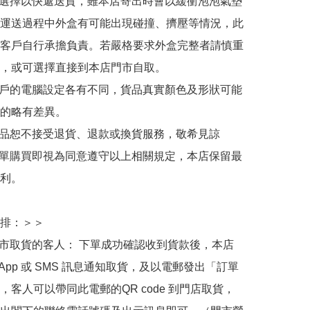
人選擇以快遞送貨，雖本店寄出時會以緩衝泡泡氣墊
運送過程中外盒有可能出現碰撞、擠壓等情況，此
客戶自行承擔負責。若嚴格要求外盒完整者請慎重
，或可選擇直接到本店門市自取。

用戶的電腦設定各有不同，貨品真實顏色及形狀可能
的略有差異。

商品恕不接受退貨、退款或換貨服務，敬希見諒

下單購買即視為同意遵守以上相關規定，本店保留最
利。

排：＞＞

門市取貨的客人： 下單成功確認收到貨款後，本店
sApp 或 SMS 訊息通知取貨，及以電郵發出「訂單
，客人可以帶同此電郵的QR code 到門店取貨，