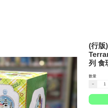
(行版)
Terr
列 食玩
數量
−