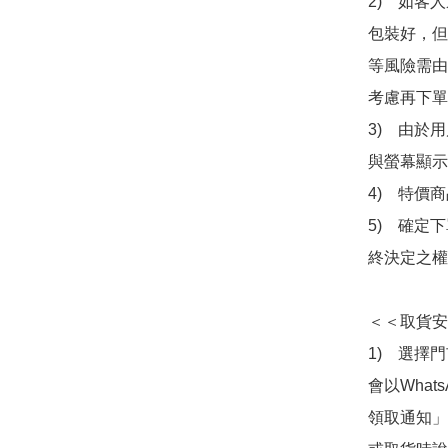
2)　如客
包裝好，但
等風險需由
考慮再下單
3)　由於
與螢幕顯示
4)　特價
5)　確定
終決定之權
＜＜取貨安
1)　選擇
會以What
領取通知」