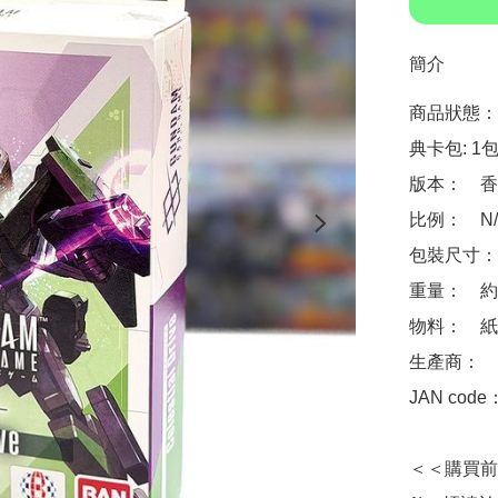
簡介
商品狀態：　
典卡包: 1包
版本：　香
比例：　N/A
包裝尺寸：　約 1
重量：　約 1
物料：　紙

生產商：　Ba
JAN code
＜＜購買前