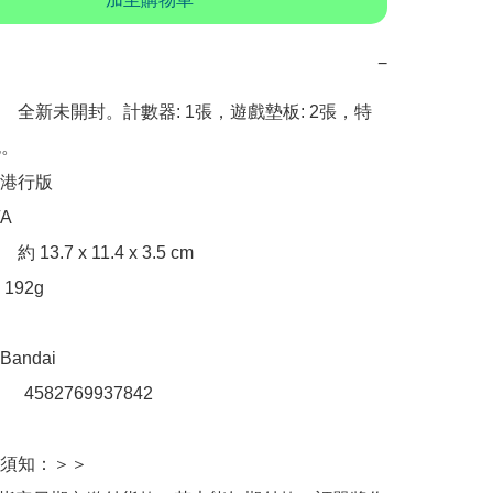
−
全新未開封。計數器: 1張，遊戲墊板: 2張，特
。

港行版



3.7 x 11.4 x 3.5 cm

92g

ndai

：　4582769937842 

須知：＞＞
