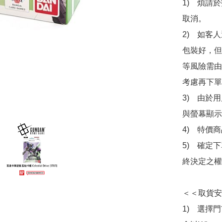
1)　煩請
取消。

2)　如客
包裝好，但
等風險需由
考慮再下單
3)　由於
與螢幕顯示
4)　特價
5)　確定
終決定之權
＜＜取貨安
1)　選擇