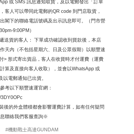
sApp 或 SMS 訊息通知取貨，及以電郵發出「訂單
，客人可以帶同此電郵的QR code 到門店取貨，
出閣下的聯絡電話號碼及出示訊息即可。（門市營
30pm-9:00PM）

快遞送貨的客人： 下單成功確認收到貨款後，本店
作天內（不包括星期六、日及公眾假期）以順豐速
到付> 形式寄出貨品，客人在收貨時才付運費（運費
計算及直接向客人收取），並會以WhatsApp 或 
 及以電郵通知已出貨。

參考以下順豐速運官網：

.ly/3DY0OPc

裝後的外盒體積都會影響運費計算，如有任何疑問
息聯絡我們客服查詢※
機動戰士高達GUNDAM