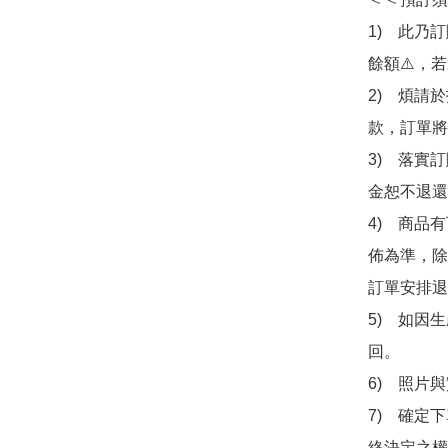
1)　此乃
餘額⚠️，
2)　煩請
款，訂單將
3)　落實
金恕不退還
4)　商品
佈為準，除
訂單安排退
5)　如因
回。

6)　照片
7)　確定
終決定之權