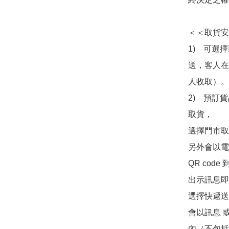
＜＜取貨安
1)　可選
送，客人在
人收取）。

2)　預訂貨
取貨，

選擇門市取
另外會以電
QR co
出示訊息即可
選擇快遞送
會以訊息 
內（不包括