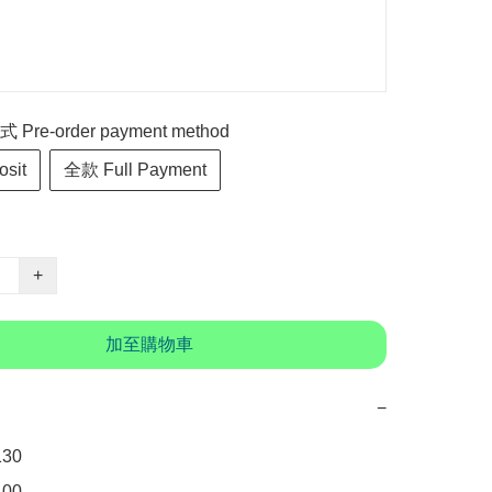
re-order payment method
sit
全款 Full Payment
+
加至購物車
−
0

0
