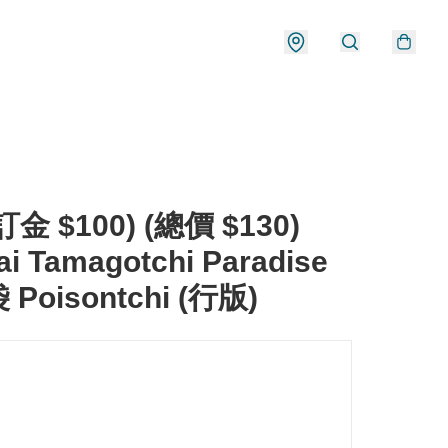
金 $100) (總價 $130)
i Tamagotchi Paradise
Poisontchi (行版)