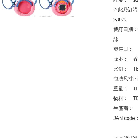
⚠️此乃訂
$30⚠️

截訂日期：
諒

發售日：　20
版本：　香港
比例：　TB
包裝尺寸：　	TB
重量：　TB
物料：　TB
生產商：　Ba
JAN code
＜＜預訂須