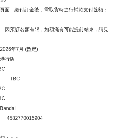
購頁面，繳付訂金後，需取貨時進行補款支付餘額：
　因預訂名額有限，如額滿有可能提前結束，請見
26年7月 (暫定)

行版  

C

C

C

C

ndai 

：　4582770015904 

知：＞＞
