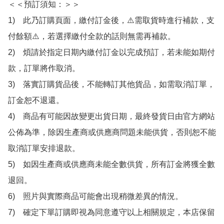
＜＜預訂須知：＞＞

1)　此乃訂購頁面，繳付訂金後，⚠️需取貨時進行補款，支
付餘額⚠️，若選擇繳付全款的話則無需再補款。

2)　煩請於指定日期內繳付訂金以完成預訂，若未能如期付
款，訂單將作取消。

3)　落實訂購貨品後，不能轉訂其他貨品，如需取消訂單，
訂金恕不退還。

4)　商品有可能因故變更出貨日期，最終發貨日由官方網站
公佈為準，除因生產商或供應商問題未能供貨，否則恕不能
取消訂單安排退款。

5)　如因生產商或供應商未能全數供貨，所有訂金將獲全數
退回。

6)　照片與實際商品可能會出現稍微差異的情況。

7)　確定下單訂購即視為同意遵守以上相關規定，本店保留