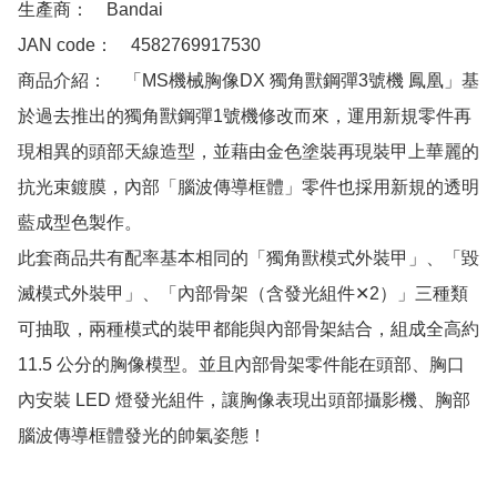
生產商：　Bandai

JAN code：　4582769917530

商品介紹：　「MS機械胸像DX 獨角獸鋼彈3號機 鳳凰」基
於過去推出的獨角獸鋼彈1號機修改而來，運用新規零件再
現相異的頭部天線造型，並藉由金色塗裝再現裝甲上華麗的
抗光束鍍膜，內部「腦波傳導框體」零件也採用新規的透明
藍成型色製作。

此套商品共有配率基本相同的「獨角獸模式外裝甲」、「毀
滅模式外裝甲」、「內部骨架（含發光組件✕2）」三種類
可抽取，兩種模式的裝甲都能與內部骨架結合，組成全高約 
11.5 公分的胸像模型。並且內部骨架零件能在頭部、胸口
內安裝 LED 燈發光組件，讓胸像表現出頭部攝影機、胸部
腦波傳導框體發光的帥氣姿態！
