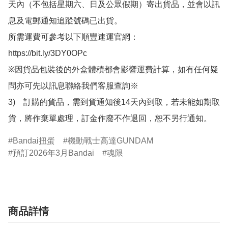
天內（不包括星期六、日及公眾假期）寄出貨品，並會以訊
息及電郵通知追蹤號碼已出貨。

所需運費可參考以下順豐速運官網：

https://bit.ly/3DY0OPc

※因貨品包裝後的外盒體積都會影響運費計算，如有任何疑
問亦可先以訊息聯絡我們客服查詢※

3)　訂購的貨品，需到貨通知後14天內到取，若未能如期取
貨，將作棄單處理，訂金作廢不作退回，恕不另行通知。
Bandai扭蛋
機動戰士高達GUNDAM
預訂2026年3月Bandai
魂限
商品詳情