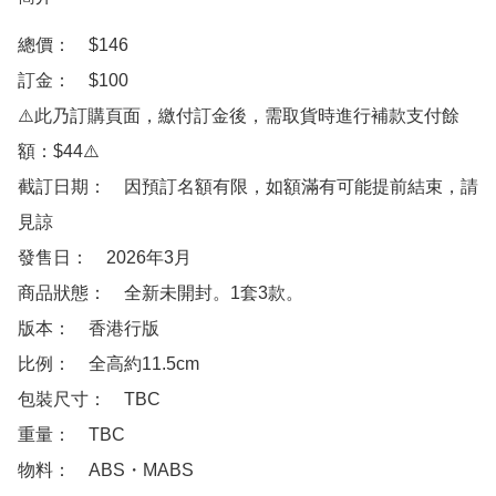
總價：　$146

訂金：　$100

⚠️此乃訂購頁面，繳付訂金後，需取貨時進行補款支付餘
額：$44⚠️

截訂日期：　因預訂名額有限，如額滿有可能提前結束，請
見諒

發售日：　2026年3月

商品狀態：　全新未開封。1套3款。

版本：　香港行版

比例：　全高約11.5cm 

包裝尺寸：　TBC

重量：　TBC

物料：　ABS・MABS 
