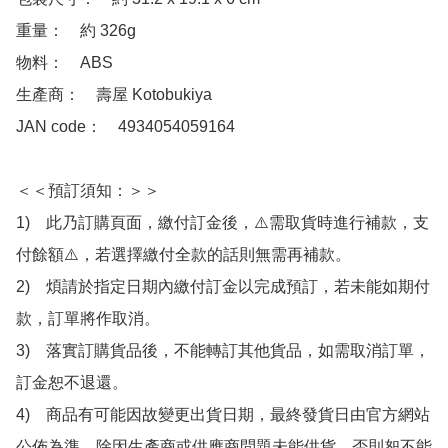
重量：　約 326g

物料：　ABS

生產商：　壽屋 Kotobukiya

JAN code：　4934054059164

＜＜預訂須知：＞＞

1)　此乃訂購頁面，繳付訂金後，⚠️需取貨時進行補款，支
付餘額⚠️，若選擇繳付全款的話則無需再補款。

2)　煩請於指定日期內繳付訂金以完成預訂，若未能如期付
款，訂單將作取消。

3)　落實訂購貨品後，不能轉訂其他貨品，如需取消訂單，
訂金恕不退還。

4)　商品有可能因故變更出貨日期，最終發貨日由官方網站
公佈為準，除因生產商或供應商問題未能供貨，否則恕不能