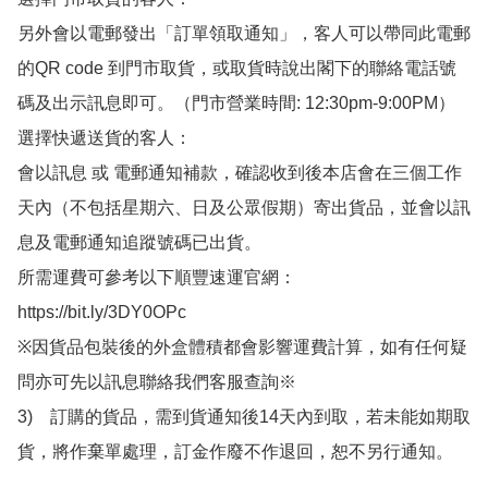
另外會以電郵發出「訂單領取通知」，客人可以帶同此電郵
的QR code 到門市取貨，或取貨時說出閣下的聯絡電話號
碼及出示訊息即可。（門市營業時間: 12:30pm-9:00PM）

選擇快遞送貨的客人：

會以訊息 或 電郵通知補款，確認收到後本店會在三個工作
天內（不包括星期六、日及公眾假期）寄出貨品，並會以訊
息及電郵通知追蹤號碼已出貨。

所需運費可參考以下順豐速運官網：

https://bit.ly/3DY0OPc

※因貨品包裝後的外盒體積都會影響運費計算，如有任何疑
問亦可先以訊息聯絡我們客服查詢※

3)　訂購的貨品，需到貨通知後14天內到取，若未能如期取
貨，將作棄單處理，訂金作廢不作退回，恕不另行通知。