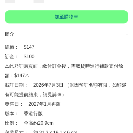
加至購物車
簡介
−
總價：　$147

訂金：　$100　

⚠️此乃訂購頁面，繳付訂金後，需取貨時進行補款支付餘
額：$147⚠️

截訂日期：　2026年7月3日 （※因預訂名額有限，如額滿
有可能提前結束，請見諒※）

發售日：　2027年1月再版

版本：　香港行版

比例：　全高約20.9cm

包裝尺寸：　約 31.2 x 19.1 x 6 cm
