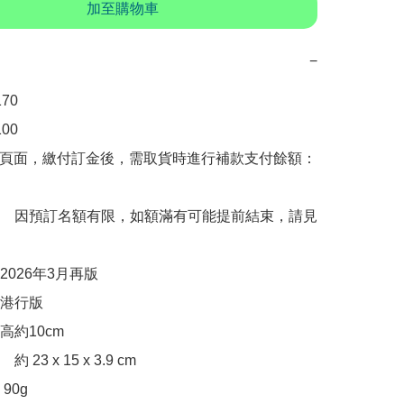
加至購物車
−
0 

00　

購頁面，繳付訂金後，需取貨時進行補款支付餘額：
　因預訂名額有限，如額滿有可能提前結束，請見
026年3月再版

港行版

約10cm

23 x 15 x 3.9 cm

0g
