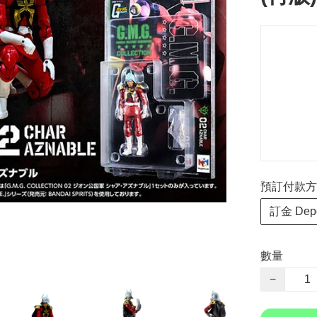
預訂付款方式 P
訂金 Depo
數量
−