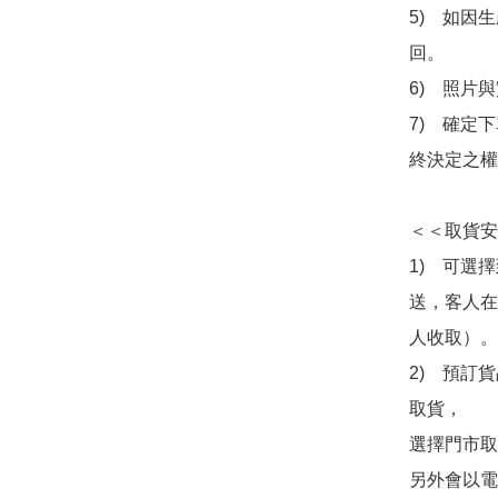
5)　如因
回。

6)　照片
7)　確定
終決定之權
＜＜取貨安
1)　可選
送，客人在
人收取）。

2)　預訂貨
取貨，

選擇門市取
另外會以電