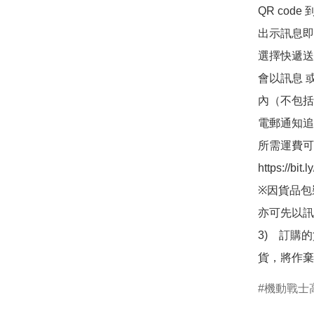
QR co
出示訊息即可
選擇快遞送
會以訊息 
內（不包括
電郵通知追
所需運費可
https://bit
※因貨品包
亦可先以訊
3)　訂購
貨，將作棄
機動戰士高