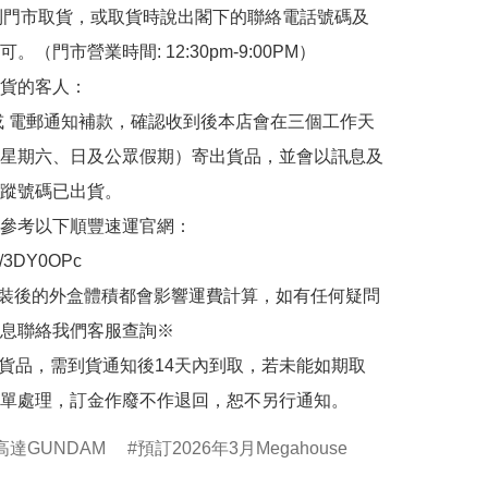
de 到門市取貨，或取貨時說出閣下的聯絡電話號碼及
。（門市營業時間: 12:30pm-9:00PM）

貨的客人：

或 電郵通知補款，確認收到後本店會在三個工作天
星期六、日及公眾假期）寄出貨品，並會以訊息及
蹤號碼已出貨。

參考以下順豐速運官網：

.ly/3DY0OPc

裝後的外盒體積都會影響運費計算，如有任何疑問
息聯絡我們客服查詢※

的貨品，需到貨通知後14天內到取，若未能如期取
單處理，訂金作廢不作退回，恕不另行通知。
達GUNDAM
預訂2026年3月Megahouse