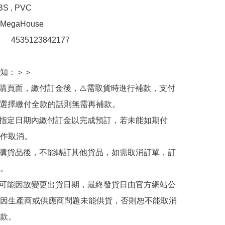
 , PVC

gaHouse

：　4535123842177

知：＞＞

訂購頁面，繳付訂金後，⚠️需取貨時進行補款，支付
若選擇繳付全款的話則無需再補款。

於指定日期內繳付訂金以完成預訂，若未能如期付
作取消。

訂購貨品後，不能轉訂其他貨品，如需取消訂單，訂
。

有可能因故變更出貨日期，最終發貨日由官方網站公
因生產商或供應商問題未能供貨，否則恕不能取消
款。
