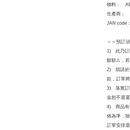
物料：　ABS
生產商：　Me
JAN code
＜＜預訂須
1)　此乃
餘額⚠️，
2)　煩請
款，訂單將
3)　落實
金恕不退還
4)　商品
佈為準，除
訂單安排退