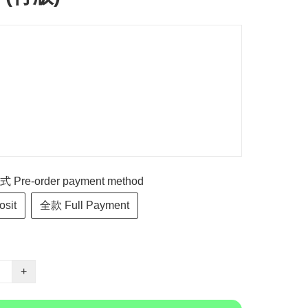
re-order payment method
sit
全款 Full Payment
+