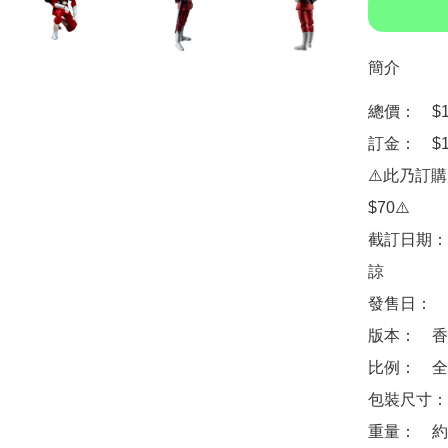
簡介
總價：　$17
訂金：　$1
⚠️此乃訂
$70⚠️

截訂日期：
諒

發售日：　2
版本：　香
比例：　全高
包裝尺寸：　約 
重量：　約 9