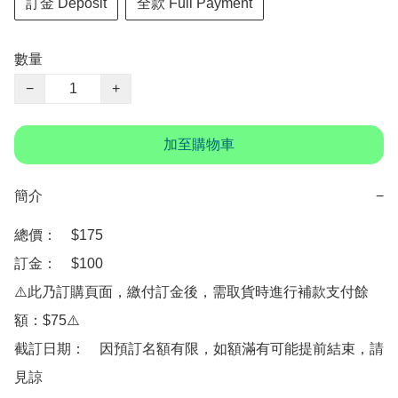
訂金 Deposit
全款 Full Payment
數量
−
+
加至購物車
簡介
−
總價：　$175 

訂金：　$100

⚠️此乃訂購頁面，繳付訂金後，需取貨時進行補款支付餘
額：$75⚠️

截訂日期：　因預訂名額有限，如額滿有可能提前結束，請
見諒
