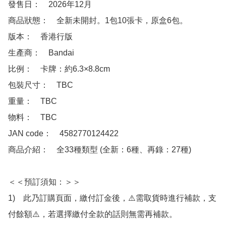
發售日：　2026年12月

商品狀態：　全新未開封。1包10張卡，原盒6包。

版本：　香港行版

生產商：　Bandai

比例：　卡牌：約6.3×8.8cm

包裝尺寸：　TBC

重量：　TBC

物料：　TBC

JAN code：　4582770124422

商品介紹：　全33種類型 (全新：6種、再錄：27種)

＜＜預訂須知：＞＞

1)　此乃訂購頁面，繳付訂金後，⚠️需取貨時進行補款，支
付餘額⚠️，若選擇繳付全款的話則無需再補款。
