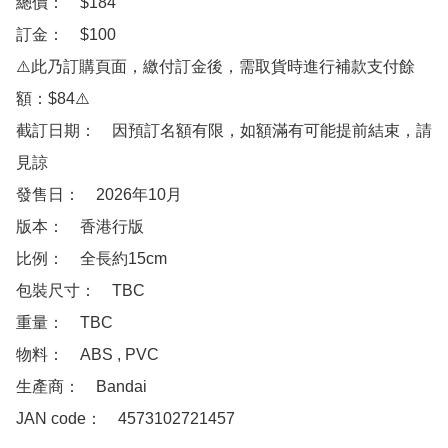
總價：　$184

訂金：　$100　

⚠️此乃訂購頁面，繳付訂金後，需取貨時進行補款支付餘
額：$84⚠️

截訂日期：　因預訂名額有限，如額滿有可能提前結束，請
見諒

發售日：　2026年10月　

版本：　香港行版

比例：　全長約15cm

包裝尺寸：　TBC

重量：　TBC

物料：　ABS , PVC

生產商：　Bandai

JAN code：　4573102721457
