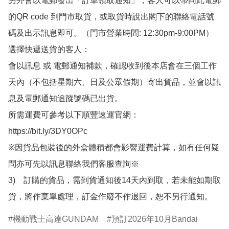
另外會以電郵發出「訂單領取通知」，客人可以帶同此電郵
的QR code 到門市取貨，或取貨時說出閣下的聯絡電話號
碼及出示訊息即可。（門市營業時間: 12:30pm-9:00PM）

選擇快遞送貨的客人：

會以訊息 或 電郵通知補款，確認收到後本店會在三個工作
天內（不包括星期六、日及公眾假期）寄出貨品，並會以訊
息及電郵通知追蹤號碼已出貨。

所需運費可參考以下順豐速運官網：

https://bit.ly/3DY0OPc

※因貨品包裝後的外盒體積都會影響運費計算，如有任何疑
問亦可先以訊息聯絡我們客服查詢※

3)　訂購的貨品，需到貨通知後14天內到取，若未能如期取
貨，將作棄單處理，訂金作廢不作退回，恕不另行通知。
機動戰士高達GUNDAM
預訂2026年10月Bandai