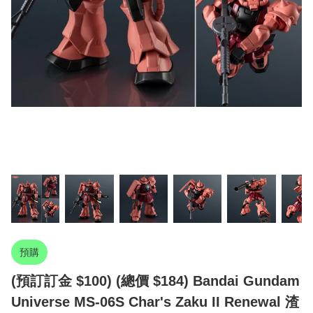
預購
(預訂訂金 $100) (總價 $184) Bandai Gundam
Universe MS-06S Char's Zaku II Renewal 渣