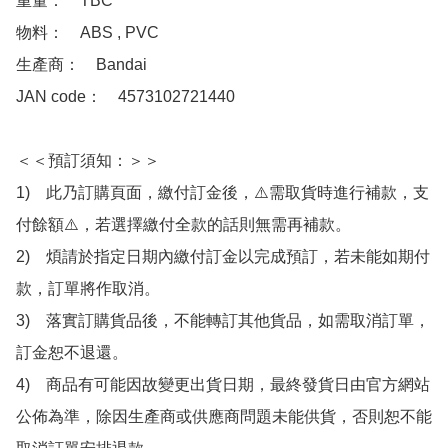
重量：　TBC

物料：　ABS , PVC

生產商：　Bandai

JAN code：　4573102721440

＜＜預訂須知：＞＞

1)　此乃訂購頁面，繳付訂金後，⚠️需取貨時進行補款，支
付餘額⚠️，若選擇繳付全款的話則無需再補款。

2)　煩請於指定日期內繳付訂金以完成預訂，若未能如期付
款，訂單將作取消。

3)　落實訂購貨品後，不能轉訂其他貨品，如需取消訂單，
訂金恕不退還。

4)　商品有可能因故變更出貨日期，最終發貨日由官方網站
公佈為準，除因生產商或供應商問題未能供貨，否則恕不能