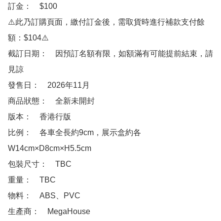
訂金：　$100

⚠️此乃訂購頁面，繳付訂金後，需取貨時進行補款支付餘
額：$104⚠️

截訂日期：　因預訂名額有限，如額滿有可能提前結束，請
見諒

發售日：　2026年11月

商品狀態：　全新未開封

版本：　香港行版

比例：　各車全長約9cm，展示盒約各
W14cm×D8cm×H5.5cm

包裝尺寸：　TBC

重量：　TBC

物料：　ABS、PVC

生產商：　MegaHouse
