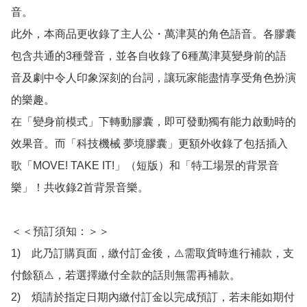
音。

此外，本商品更收錄了主人公・萬津莫的角色語音。各膠囊
包含共通的3種聲音，並各自收錄了6種萬津莫變身前的語
音及劇中令人印象深刻的台詞，讓玩家能盡情享受角色扮演
的樂趣。

在「變身前模式」下轉動膠囊，即可發動獨有能力啟動時的
效果音。而「科技機械 夢境膠囊」更額外收錄了包括插入
歌「MOVE! TAKE IT!」（短版）和「特工場景的背景音
樂」！共收錄2首背景音樂。

＜＜預訂須知：＞＞

1)　此乃訂購頁面，繳付訂金後，⚠️需取貨時進行補款，支
付餘額⚠️，若選擇繳付全款的話則無需再補款。

2)　煩請於指定日期內繳付訂金以完成預訂，若未能如期付