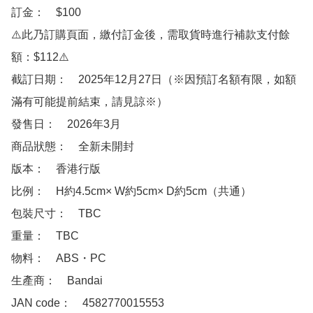
訂金：　$100

⚠️此乃訂購頁面，繳付訂金後，需取貨時進行補款支付餘
額：$112⚠️

截訂日期：　2025年12月27日（※因預訂名額有限，如額
滿有可能提前結束，請見諒※）

發售日：　2026年3月　

商品狀態：　全新未開封

版本：　香港行版

比例：　H約4.5cm× W約5cm× D約5cm（共通）

包裝尺寸：　TBC

重量：　TBC

物料：　ABS・PC

生產商：　Bandai

JAN code：　4582770015553 
