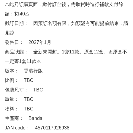
⚠️此乃訂購頁面，繳付訂金後，需取貨時進行補款支付餘
額：$140⚠️

截訂日期：　因預訂名額有限，如額滿有可能提前結束，請
見諒

發售日：　2027年1月

商品狀態：　全新未開封。1套11款。原盒12盒。⚠️原盒不
一定齊1套11款⚠️

版本：　香港行版 

比例：　TBC

包裝尺寸：　TBC

重量：　TBC

物料：　TBC

生產商：　Bandai

JAN code：　4570117926938 
