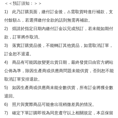
＜＜預訂須知：＞＞

1)　此乃訂購頁面，繳付訂金後，⚠️需取貨時進行補款，支
付餘額⚠️，若選擇繳付全款的話則無需再補款。

2)　煩請於指定日期內繳付訂金以完成預訂，若未能如期付
款，訂單將作取消。

3)　落實訂購貨品後，不能轉訂其他貨品，如需取消訂單，
訂金恕不退還。

4)　商品有可能因故變更出貨日期，最終發貨日由官方網站
公佈為準，除因生產商或供應商問題未能供貨，否則恕不能
取消訂單安排退款。

5)　如因生產商或供應商未能全數供貨，所有訂金將獲全數
退回。

6)　照片與實際商品可能會出現稍微差異的情況。

7)　確定下單訂購即視為同意遵守以上相關規定，本店保留