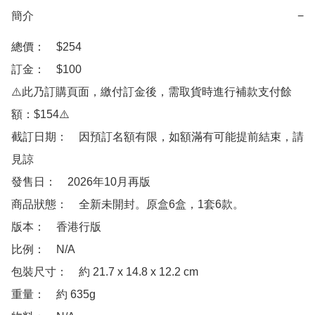
簡介
−
總價：　$254

訂金：　$100

⚠️此乃訂購頁面，繳付訂金後，需取貨時進行補款支付餘
額：$154⚠️

截訂日期：　因預訂名額有限，如額滿有可能提前結束，請
見諒

發售日：　2026年10月再版

商品狀態：　全新未開封。原盒6盒，1套6款。

版本：　香港行版

比例：　N/A

包裝尺寸：　約 21.7 x 14.8 x 12.2 cm 

重量：　約 635g
