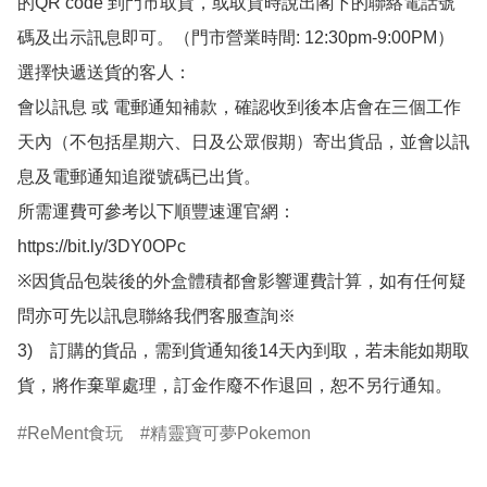
的QR code 到門市取貨，或取貨時說出閣下的聯絡電話號
碼及出示訊息即可。（門市營業時間: 12:30pm-9:00PM）

選擇快遞送貨的客人：

會以訊息 或 電郵通知補款，確認收到後本店會在三個工作
天內（不包括星期六、日及公眾假期）寄出貨品，並會以訊
息及電郵通知追蹤號碼已出貨。

所需運費可參考以下順豐速運官網：

https://bit.ly/3DY0OPc

※因貨品包裝後的外盒體積都會影響運費計算，如有任何疑
問亦可先以訊息聯絡我們客服查詢※

3)　訂購的貨品，需到貨通知後14天內到取，若未能如期取
貨，將作棄單處理，訂金作廢不作退回，恕不另行通知。
ReMent食玩
精靈寶可夢Pokemon