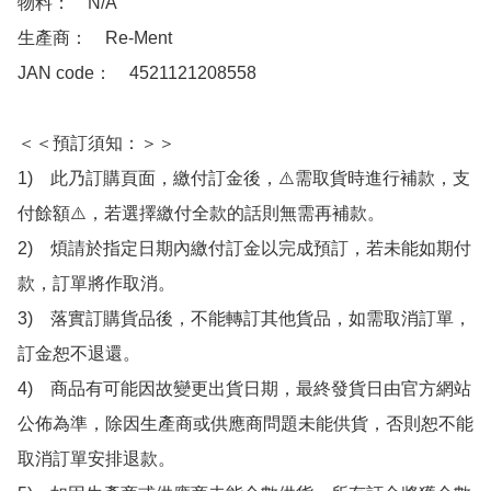
物料：　N/A

生產商：　Re-Ment

JAN code：　4521121208558 

＜＜預訂須知：＞＞

1)　此乃訂購頁面，繳付訂金後，⚠️需取貨時進行補款，支
付餘額⚠️，若選擇繳付全款的話則無需再補款。

2)　煩請於指定日期內繳付訂金以完成預訂，若未能如期付
款，訂單將作取消。

3)　落實訂購貨品後，不能轉訂其他貨品，如需取消訂單，
訂金恕不退還。

4)　商品有可能因故變更出貨日期，最終發貨日由官方網站
公佈為準，除因生產商或供應商問題未能供貨，否則恕不能
取消訂單安排退款。
