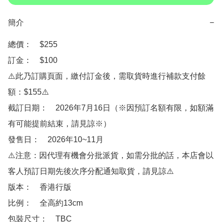
簡介
−
總價：　$255

訂金：　$100

⚠️此乃訂購頁面，繳付訂金後，需取貨時進行補款支付餘
額：$155⚠️

截訂日期：　2026年7月16日（※因預訂名額有限，如額滿
有可能提前結束，請見諒※）

發售日：　2026年10~11月

⚠️注意：因代理有機會分批派貨，如需分批的話，本店會以
客人預訂日期先後次序分配通知取貨，請見諒⚠️

版本：　香港行版

比例：　全高約13cm 

包裝尺寸：　TBC
