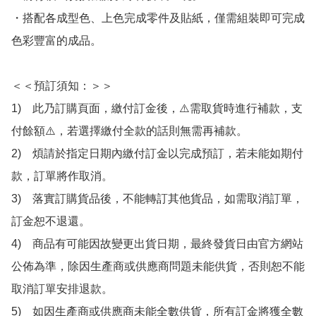
・搭配各成型色、上色完成零件及貼紙，僅需組裝即可完成
色彩豐富的成品。

＜＜預訂須知：＞＞

1)　此乃訂購頁面，繳付訂金後，⚠️需取貨時進行補款，支
付餘額⚠️，若選擇繳付全款的話則無需再補款。

2)　煩請於指定日期內繳付訂金以完成預訂，若未能如期付
款，訂單將作取消。

3)　落實訂購貨品後，不能轉訂其他貨品，如需取消訂單，
訂金恕不退還。

4)　商品有可能因故變更出貨日期，最終發貨日由官方網站
公佈為準，除因生產商或供應商問題未能供貨，否則恕不能
取消訂單安排退款。

5)　如因生產商或供應商未能全數供貨，所有訂金將獲全數