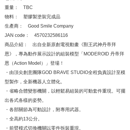
重量：　TBC

物料：　塑膠製塗裝完成品

生產商：　Good Smile Company

JAN code：　4570232586116

商品介紹：　出自全新原創電視動畫《獸王武神丹帝拜
恩》，專為動作展示設計的組裝模型「MODEROID 丹帝拜
恩（Action Model）」登場！

・由頂尖創意團隊GOD BRAVE STUDIO全程負責設計至模
型製作，全新機器人立體化。

・省略合體變形機關，以輕鬆易組裝的可動套件重現。可擺
出各式各樣的姿勢。

・各部關節為可動設計，附專用武器。

・全高約13公分。

・前臂模式切換機關以零件拆裝重現。
