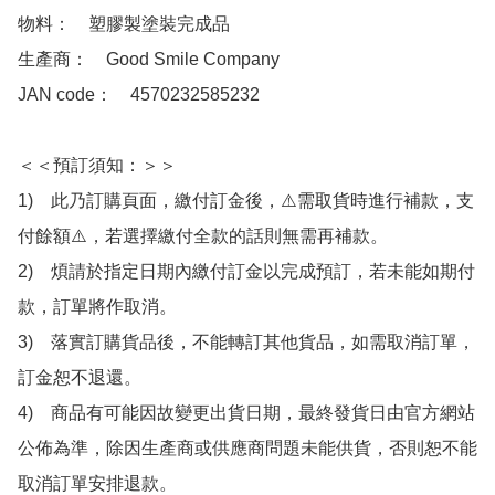
物料：　塑膠製塗裝完成品

生產商：　Good Smile Company

JAN code：　4570232585232

＜＜預訂須知：＞＞

1)　此乃訂購頁面，繳付訂金後，⚠️需取貨時進行補款，支
付餘額⚠️，若選擇繳付全款的話則無需再補款。

2)　煩請於指定日期內繳付訂金以完成預訂，若未能如期付
款，訂單將作取消。

3)　落實訂購貨品後，不能轉訂其他貨品，如需取消訂單，
訂金恕不退還。

4)　商品有可能因故變更出貨日期，最終發貨日由官方網站
公佈為準，除因生產商或供應商問題未能供貨，否則恕不能
取消訂單安排退款。
