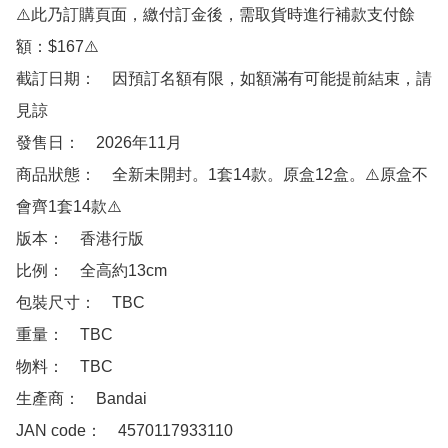
⚠️此乃訂購頁面，繳付訂金後，需取貨時進行補款支付餘
額：$167⚠️

截訂日期：　因預訂名額有限，如額滿有可能提前結束，請
見諒

發售日：　2026年11月

商品狀態：　全新未開封。1套14款。原盒12盒。⚠️原盒不
會齊1套14款⚠️

版本：　香港行版 

比例：　全高約13cm

包裝尺寸：　TBC

重量：　TBC

物料：　TBC

生產商：　Bandai

JAN code：　4570117933110 
