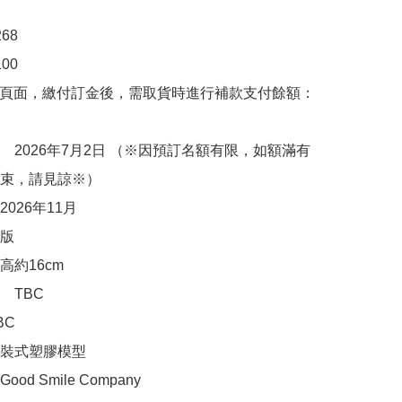
8

0

購頁面，繳付訂金後，需取貨時進行補款支付餘額：
　2026年7月2日 （※因預訂名額有限，如額滿有
束，請見諒※）

026年11月

版

約16cm

TBC

C

裝式塑膠模型

d Smile Company
