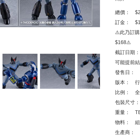
總價：　$26
訂金：　$10
⚠️此乃訂
$168⚠️

截訂日期：
可能提前結
發售日：　2
版本：　行
比例：　全高
包裝尺寸：　
重量：　TB
物料：　組
生產商：　Goo