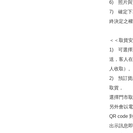
6)　照片
7)　確定
終決定之權
＜＜取貨安
1)　可選
送，客人在
人收取）。

2)　預訂貨
取貨，

選擇門市取
另外會以電
QR co
出示訊息即可