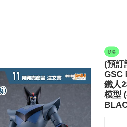
預購
(預訂訂
GSC
鐵人2
模型 (
BLAC