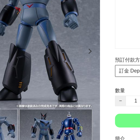
預訂付款方式 P
訂金 Depo
數量
−
簡介