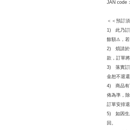
JAN code
＜＜預訂須
1)　此乃
餘額⚠️，
2)　煩請
款，訂單將
3)　落實
金恕不退還
4)　商品
佈為準，除
訂單安排退
5)　如因
回。
