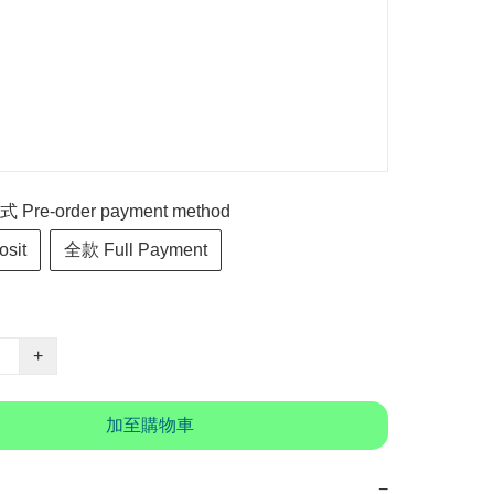
re-order payment method
sit
全款 Full Payment
+
加至購物車
−