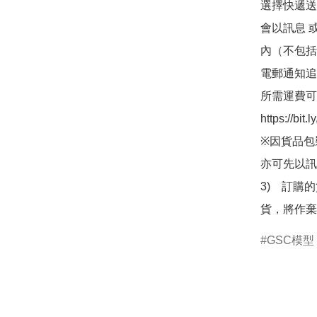
選擇快遞送
會以訊息 
內（不包括
電郵通知追
所需運費可
https://bit
※因貨品包
亦可先以訊
3)　訂購
貨，將作棄
GSC模型