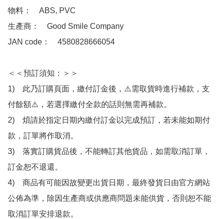
物料：　ABS, PVC 

生產商：　Good Smile Company

JAN code：　4580828666054

＜＜預訂須知：＞＞

1)　此乃訂購頁面，繳付訂金後，⚠️需取貨時進行補款，支
付餘額⚠️，若選擇繳付全款的話則無需再補款。

2)　煩請於指定日期內繳付訂金以完成預訂，若未能如期付
款，訂單將作取消。

3)　落實訂購貨品後，不能轉訂其他貨品，如需取消訂單，
訂金恕不退還。

4)　商品有可能因故變更出貨日期，最終發貨日由官方網站
公佈為準，除因生產商或供應商問題未能供貨，否則恕不能
取消訂單安排退款。
