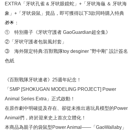
EXTRA「牙吠孔雀 & 牙吠眼鏡蛇」+「牙吠海龜 ＆ 牙吠海
象」+「牙吠袋鼠」貨品，即可獲得以下3款同時購入特典
🎁🌟：

①　特別冊子《牙吠守護者 GaoGuardian超全集》

②「牙吠守護者包裝風封套」

③　海外限定特典:百獸戰隊toy desginer "野中剛" 設計簽名
色紙

《百獸戰隊牙吠連者》25週年紀念！

「SMP [SHOKUGAN MODELING PROJECT] Power 
Animal Series Extra」正式啟動！

在原作劇中明確提及存在、卻從未推出過玩具模型的Power 
Animal們，終於迎來史上首次立體化！

本商品為親子的袋鼠型Power Animal——「GaoWallaby」