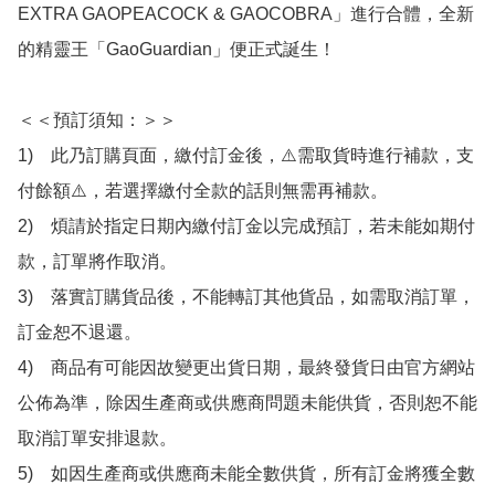
EXTRA GAOPEACOCK & GAOCOBRA」進行合體，全新
的精靈王「GaoGuardian」便正式誕生！

＜＜預訂須知：＞＞

1)　此乃訂購頁面，繳付訂金後，⚠️需取貨時進行補款，支
付餘額⚠️，若選擇繳付全款的話則無需再補款。

2)　煩請於指定日期內繳付訂金以完成預訂，若未能如期付
款，訂單將作取消。

3)　落實訂購貨品後，不能轉訂其他貨品，如需取消訂單，
訂金恕不退還。

4)　商品有可能因故變更出貨日期，最終發貨日由官方網站
公佈為準，除因生產商或供應商問題未能供貨，否則恕不能
取消訂單安排退款。

5)　如因生產商或供應商未能全數供貨，所有訂金將獲全數