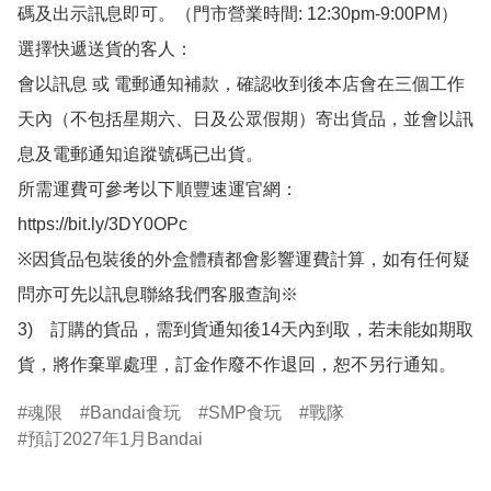
碼及出示訊息即可。（門市營業時間: 12:30pm-9:00PM）

選擇快遞送貨的客人：

會以訊息 或 電郵通知補款，確認收到後本店會在三個工作
天內（不包括星期六、日及公眾假期）寄出貨品，並會以訊
息及電郵通知追蹤號碼已出貨。

所需運費可參考以下順豐速運官網：

https://bit.ly/3DY0OPc

※因貨品包裝後的外盒體積都會影響運費計算，如有任何疑
問亦可先以訊息聯絡我們客服查詢※

3)　訂購的貨品，需到貨通知後14天內到取，若未能如期取
貨，將作棄單處理，訂金作廢不作退回，恕不另行通知。
魂限
Bandai食玩
SMP食玩
戰隊
預訂2027年1月Bandai