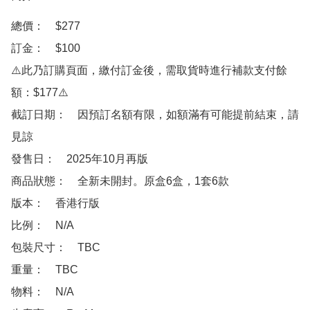
總價：　$277

訂金：　$100

⚠️此乃訂購頁面，繳付訂金後，需取貨時進行補款支付餘
額：$177⚠️

截訂日期：　因預訂名額有限，如額滿有可能提前結束，請
見諒

發售日：　2025年10月再版

商品狀態：　全新未開封。原盒6盒，1套6款

版本：　香港行版

比例：　N/A

包裝尺寸：　TBC

重量：　TBC

物料：　N/A
