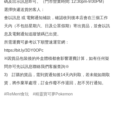
碼及出示訊息即可。（門市營業時間: 12:30pm-9:00PM）

選擇快遞送貨的客人：

會以訊息 或 電郵通知補款，確認收到後本店會在三個工作
天內（不包括星期六、日及公眾假期）寄出貨品，並會以訊
息及電郵通知追蹤號碼已出貨。

所需運費可參考以下順豐速運官網：

https://bit.ly/3DY0OPc

※因貨品包裝後的外盒體積都會影響運費計算，如有任何疑
問亦可先以訊息聯絡我們客服查詢※

3)　訂購的貨品，需到貨通知後14天內到取，若未能如期取
貨，將作棄單處理，訂金作廢不作退回，恕不另行通知。
ReMent食玩
精靈寶可夢Pokemon