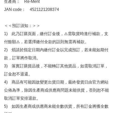
生產商：　Re-Ment

JAN code：　4521121208374

＜＜預訂須知：＞＞

1)　此乃訂購頁面，繳付訂金後，⚠️需取貨時進行補款，支
付餘額⚠️，若選擇繳付全款的話則無需再補款。

2)　煩請於指定日期內繳付訂金以完成預訂，若未能如期付
款，訂單將作取消。

3)　落實訂購貨品後，不能轉訂其他貨品，如需取消訂單，
訂金恕不退還。

4)　商品有可能因故變更出貨日期，最終發貨日由官方網站
公佈為準，除因生產商或供應商問題未能供貨，否則恕不能
取消訂單安排退款。

5)　如因生產商或供應商未能全數供貨，所有訂金將獲全數