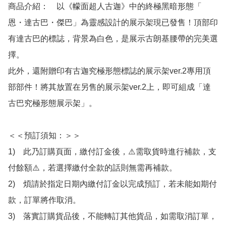
商品介紹：　以《幪面超人古迦》中的終極黑暗形態「 
恩・達古巴・傑巴」為靈感設計的展示架現已發售！頂部印
有達古巴的標誌，背景為白色，是展示古朗基腰帶的完美選
擇。

此外，還附贈印有古迦究極形態標誌的展示架ver.2專用頂
部部件！將其放置在另售的展示架ver.2上，即可組成「達
古巴究極形態展示架」。

＜＜預訂須知：＞＞

1)　此乃訂購頁面，繳付訂金後，⚠️需取貨時進行補款，支
付餘額⚠️，若選擇繳付全款的話則無需再補款。

2)　煩請於指定日期內繳付訂金以完成預訂，若未能如期付
款，訂單將作取消。

3)　落實訂購貨品後，不能轉訂其他貨品，如需取消訂單，