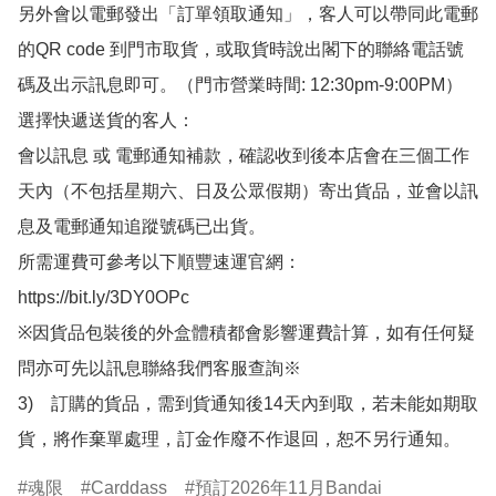
另外會以電郵發出「訂單領取通知」，客人可以帶同此電郵
的QR code 到門市取貨，或取貨時說出閣下的聯絡電話號
碼及出示訊息即可。（門市營業時間: 12:30pm-9:00PM）

選擇快遞送貨的客人：

會以訊息 或 電郵通知補款，確認收到後本店會在三個工作
天內（不包括星期六、日及公眾假期）寄出貨品，並會以訊
息及電郵通知追蹤號碼已出貨。

所需運費可參考以下順豐速運官網：

https://bit.ly/3DY0OPc

※因貨品包裝後的外盒體積都會影響運費計算，如有任何疑
問亦可先以訊息聯絡我們客服查詢※

3)　訂購的貨品，需到貨通知後14天內到取，若未能如期取
貨，將作棄單處理，訂金作廢不作退回，恕不另行通知。
魂限
Carddass
預訂2026年11月Bandai