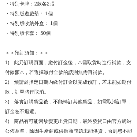
・特別卡牌：2款各2張

・特別版遊戲塾： 1個

・特別版收納外盒： 1個

・特別版卡套： 50個

＜＜預訂須知：＞＞

1)　此乃訂購頁面，繳付訂金後，⚠️需取貨時進行補款，支
付餘額⚠️，若選擇繳付全款的話則無需再補款。

2)　煩請於指定日期內繳付訂金以完成預訂，若未能如期付
款，訂單將作取消。

3)　落實訂購貨品後，不能轉訂其他貨品，如需取消訂單，
訂金恕不退還。

4)　商品有可能因故變更出貨日期，最終發貨日由官方網站
公佈為準，除因生產商或供應商問題未能供貨，否則恕不能