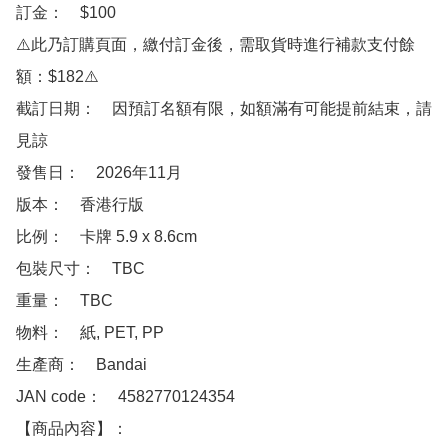
訂金：　$100　

⚠️此乃訂購頁面，繳付訂金後，需取貨時進行補款支付餘
額：$182⚠️

截訂日期：　因預訂名額有限，如額滿有可能提前結束，請
見諒

發售日：　2026年11月

版本：　香港行版

比例：　卡牌 5.9 x 8.6cm

包裝尺寸：　TBC

重量：　TBC

物料：　紙, PET, PP

生產商：　Bandai

JAN code：　4582770124354

【商品內容】：
