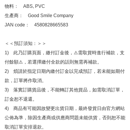
物料：　ABS, PVC 

生產商：　Good Smile Company

JAN code：　4580828665583

＜＜預訂須知：＞＞

1)　此乃訂購頁面，繳付訂金後，⚠️需取貨時進行補款，支
付餘額⚠️，若選擇繳付全款的話則無需再補款。

2)　煩請於指定日期內繳付訂金以完成預訂，若未能如期付
款，訂單將作取消。

3)　落實訂購貨品後，不能轉訂其他貨品，如需取消訂單，
訂金恕不退還。

4)　商品有可能因故變更出貨日期，最終發貨日由官方網站
公佈為準，除因生產商或供應商問題未能供貨，否則恕不能
取消訂單安排退款。
