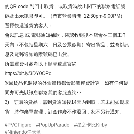
的QR code 到門市取貨，或取貨時說出閣下的聯絡電話號
碼及出示訊息即可。（門市營業時間: 12:30pm-9:00PM）

選擇快遞送貨的客人：

會以訊息 或 電郵通知補款，確認收到後本店會在三個工作
天內（不包括星期六、日及公眾假期）寄出貨品，並會以訊
息及電郵通知追蹤號碼已出貨。

所需運費可參考以下順豐速運官網：

https://bit.ly/3DY0OPc

※因貨品包裝後的外盒體積都會影響運費計算，如有任何疑
問亦可先以訊息聯絡我們客服查詢※

3)　訂購的貨品，需到貨通知後14天內到取，若未能如期取
貨，將作棄單處理，訂金作廢不作退回，恕不另行通知。
PVCFigure
PopUpParade
星之卡比Kirby
Nintendo任天堂