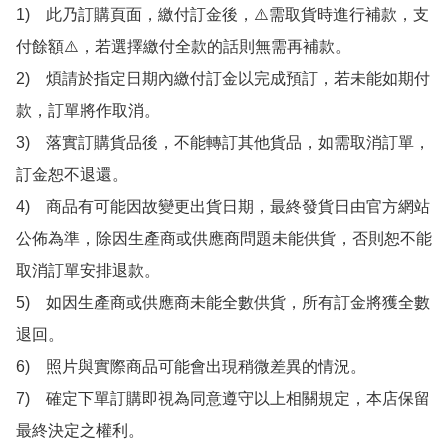
1)　此乃訂購頁面，繳付訂金後，⚠️需取貨時進行補款，支
付餘額⚠️，若選擇繳付全款的話則無需再補款。

2)　煩請於指定日期內繳付訂金以完成預訂，若未能如期付
款，訂單將作取消。

3)　落實訂購貨品後，不能轉訂其他貨品，如需取消訂單，
訂金恕不退還。

4)　商品有可能因故變更出貨日期，最終發貨日由官方網站
公佈為準，除因生產商或供應商問題未能供貨，否則恕不能
取消訂單安排退款。

5)　如因生產商或供應商未能全數供貨，所有訂金將獲全數
退回。

6)　照片與實際商品可能會出現稍微差異的情況。

7)　確定下單訂購即視為同意遵守以上相關規定，本店保留
最終決定之權利。
