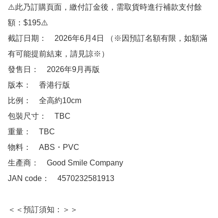
⚠️此乃訂購頁面，繳付訂金後，需取貨時進行補款支付餘
額：$195⚠️

截訂日期：　2026年6月4日 （※因預訂名額有限，如額滿
有可能提前結束，請見諒※）

發售日：　2026年9月再版

版本：　香港行版

比例：　全高約10cm

包裝尺寸：　TBC

重量：　TBC

物料：　ABS・PVC

生產商：　Good Smile Company

JAN code：　4570232581913

＜＜預訂須知：＞＞
