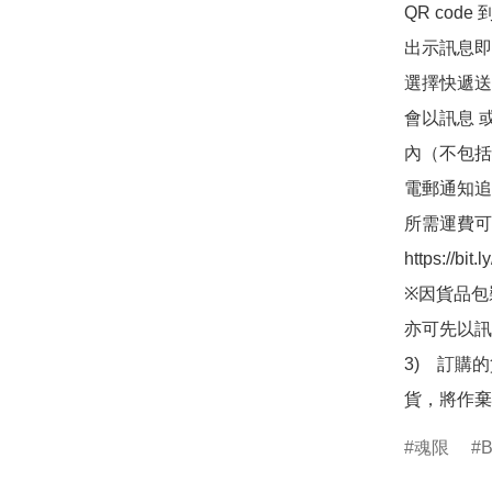
QR co
出示訊息即可
選擇快遞送
會以訊息 
內（不包括
電郵通知追
所需運費可
https://bit
※因貨品包
亦可先以訊
3)　訂購
貨，將作棄
魂限