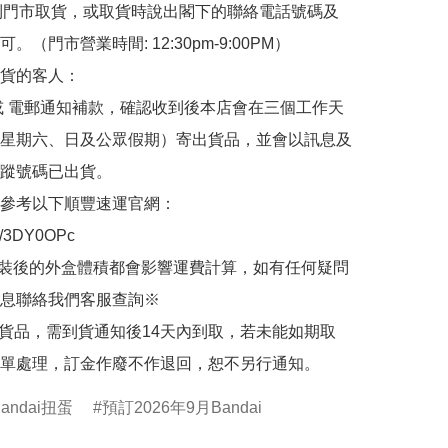
de 到門市取貨，或取貨時說出閣下的聯絡電話號碼及
。（門市營業時間: 12:30pm-9:00PM）

貨的客人：

或 電郵通知補款，確認收到後本店會在三個工作天
星期六、日及公眾假期）寄出貨品，並會以訊息及
蹤號碼已出貨。

參考以下順豐速運官網：

.ly/3DY0OPc

裝後的外盒體積都會影響運費計算，如有任何疑問
息聯絡我們客服查詢※

的貨品，需到貨通知後14天內到取，若未能如期取
單處理，訂金作廢不作退回，恕不另行通知。
Bandai扭蛋
預訂2026年9月Bandai