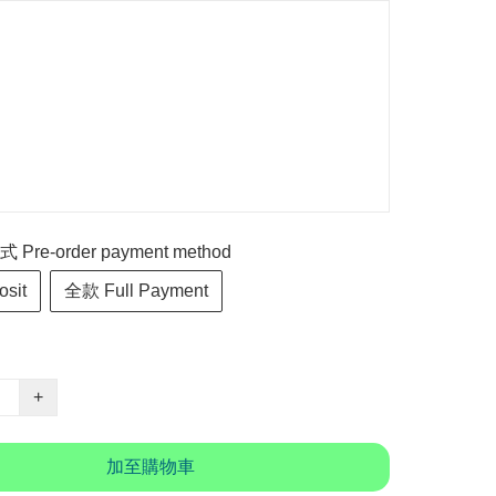
re-order payment method
sit
全款 Full Payment
+
加至購物車