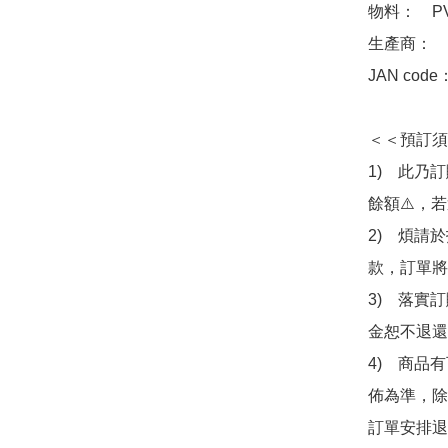
物料：　PVC
生產商：　Ba
JAN code：
＜＜預訂須
1)　此乃
餘額⚠️，
2)　煩請
款，訂單將
3)　落實
金恕不退還
4)　商品
佈為準，除
訂單安排退