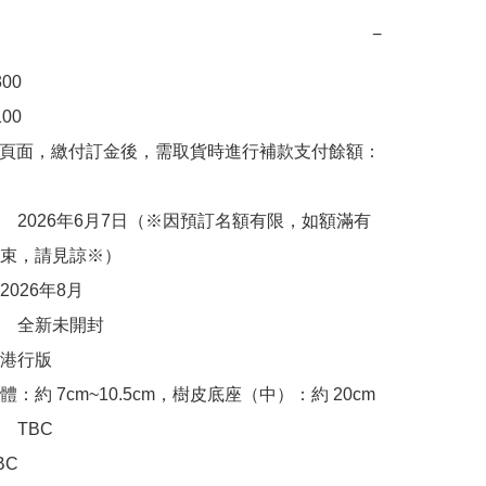
−
0

0

購頁面，繳付訂金後，需取貨時進行補款支付餘額：
　2026年6月7日（※因預訂名額有限，如額滿有
束，請見諒※）

026年8月

　全新未開封

港行版

：約 7cm~10.5cm，樹皮底座（中）：約 20cm

TBC

C
