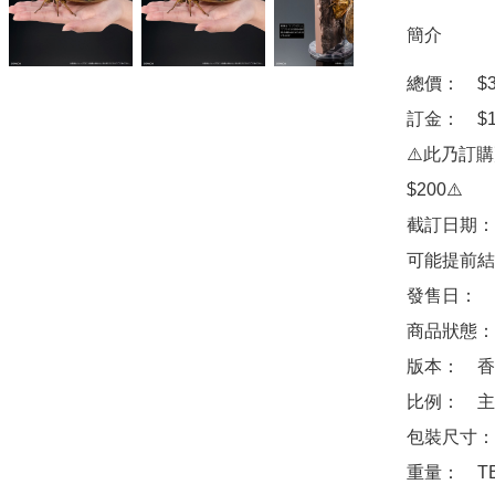
簡介
總價：　$30
訂金：　$10
⚠️此乃訂
$200⚠️

截訂日期：
可能提前結
發售日：　2
商品狀態：
版本：　香
比例：　主體
包裝尺寸：　
重量：　TB