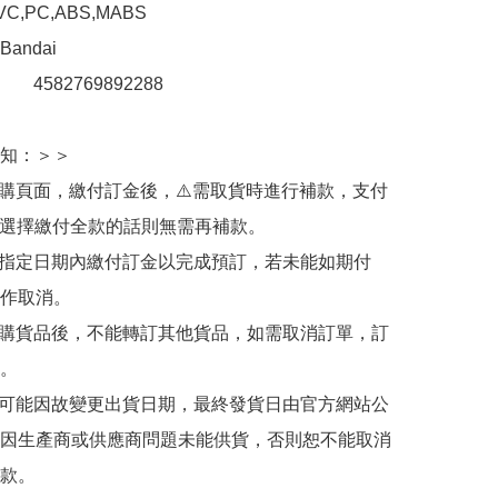
,PC,ABS,MABS

ndai

　  4582769892288

知：＞＞

訂購頁面，繳付訂金後，⚠️需取貨時進行補款，支付
若選擇繳付全款的話則無需再補款。

於指定日期內繳付訂金以完成預訂，若未能如期付
作取消。

訂購貨品後，不能轉訂其他貨品，如需取消訂單，訂
。

有可能因故變更出貨日期，最終發貨日由官方網站公
因生產商或供應商問題未能供貨，否則恕不能取消
款。
