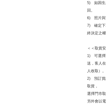
5)　如因
回。

6)　照片
7)　確定
終決定之權
＜＜取貨安
1)　可選
送，客人在
人收取）。

2)　預訂貨
取貨，

選擇門市取
另外會以電