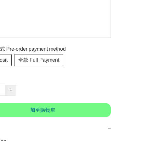
re-order payment method
sit
全款 Full Payment
+
加至購物車
−