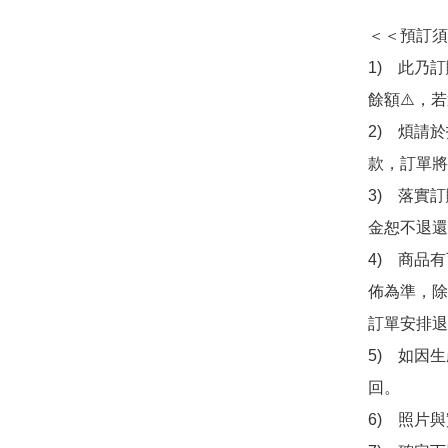
＜＜預訂須
1)　此乃
餘額⚠️，
2)　煩請
款，訂單將
3)　落實
金恕不退還
4)　商品
佈為準，除
訂單安排退
5)　如因
回。

6)　照片