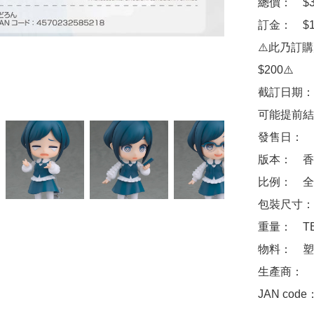
總價：　$30
訂金：　$10
⚠️此乃訂
$200⚠️

截訂日期：
可能提前結
發售日：　2
版本：　香
比例：　全高
包裝尺寸：　
重量：　TB
物料：　塑
生產商：　Goo
JAN code