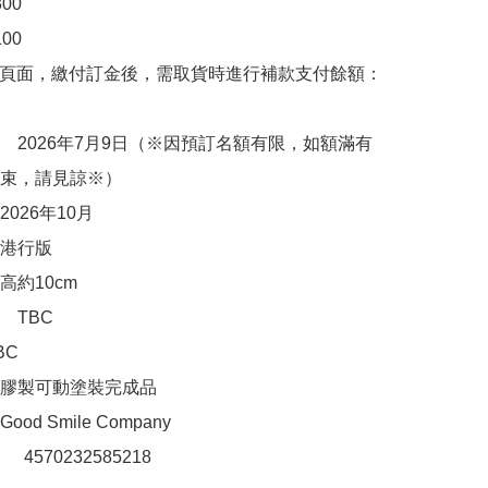
0

0

購頁面，繳付訂金後，需取貨時進行補款支付餘額：
　2026年7月9日（※因預訂名額有限，如額滿有
束，請見諒※）

026年10月

港行版

約10cm

TBC

C

膠製可動塗裝完成品

d Smile Company

：　4570232585218
