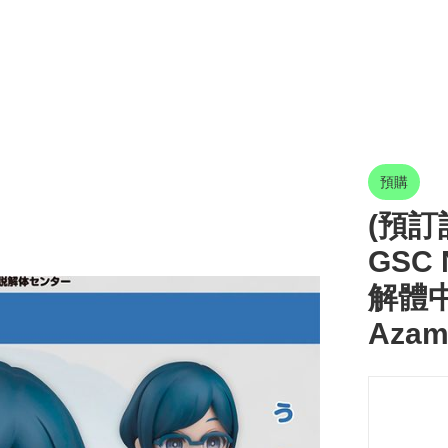
預購
(預訂訂
GSC 
解體中
Azam