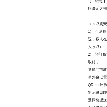
7)　確定
終決定之權
＜＜取貨安
1)　可選
送，客人在
人收取）。

2)　預訂貨
取貨，

選擇門市取
另外會以電
QR co
出示訊息即可
選擇快遞送