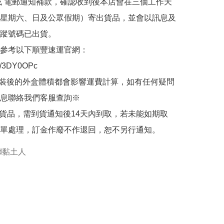
或 電郵通知補款，確認收到後本店會在三個工作天
星期六、日及公眾假期）寄出貨品，並會以訊息及
蹤號碼已出貨。

參考以下順豐速運官網：

.ly/3DY0OPc

裝後的外盒體積都會影響運費計算，如有任何疑問
息聯絡我們客服查詢※

的貨品，需到貨通知後14天內到取，若未能如期取
單處理，訂金作廢不作退回，恕不另行通知。
oid黏土人