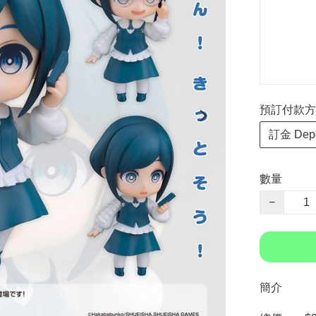
預訂付款方式 P
訂金 Depo
數量
−
簡介