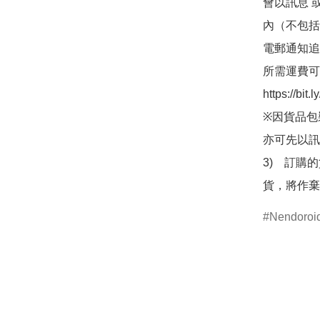
會以訊息 
內（不包括
電郵通知追
所需運費可
https://bit
※因貨品包
亦可先以訊
3)　訂購
貨，將作棄
Nendor