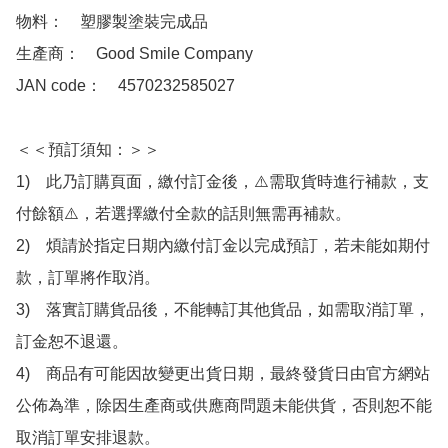
物料：　塑膠製塗裝完成品

生產商：　Good Smile Company

JAN code：　4570232585027

＜＜預訂須知：＞＞

1)　此乃訂購頁面，繳付訂金後，⚠️需取貨時進行補款，支
付餘額⚠️，若選擇繳付全款的話則無需再補款。

2)　煩請於指定日期內繳付訂金以完成預訂，若未能如期付
款，訂單將作取消。

3)　落實訂購貨品後，不能轉訂其他貨品，如需取消訂單，
訂金恕不退還。

4)　商品有可能因故變更出貨日期，最終發貨日由官方網站
公佈為準，除因生產商或供應商問題未能供貨，否則恕不能
取消訂單安排退款。
