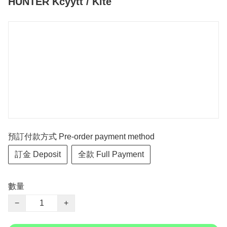
HUNTER Kcyytt / Kite
預訂付款方式 Pre-order payment method
訂金 Deposit
全款 Full Payment
數量
−
+