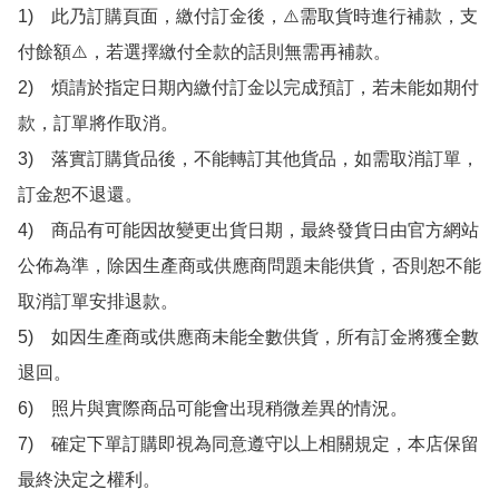
1)　此乃訂購頁面，繳付訂金後，⚠️需取貨時進行補款，支
付餘額⚠️，若選擇繳付全款的話則無需再補款。

2)　煩請於指定日期內繳付訂金以完成預訂，若未能如期付
款，訂單將作取消。

3)　落實訂購貨品後，不能轉訂其他貨品，如需取消訂單，
訂金恕不退還。

4)　商品有可能因故變更出貨日期，最終發貨日由官方網站
公佈為準，除因生產商或供應商問題未能供貨，否則恕不能
取消訂單安排退款。

5)　如因生產商或供應商未能全數供貨，所有訂金將獲全數
退回。

6)　照片與實際商品可能會出現稍微差異的情況。

7)　確定下單訂購即視為同意遵守以上相關規定，本店保留
最終決定之權利。
