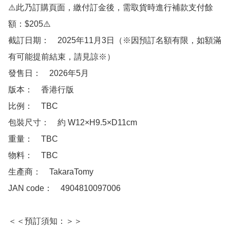
⚠️此乃訂購頁面，繳付訂金後，需取貨時進行補款支付餘
額：$205⚠️

截訂日期：　2025年11月3日（※因預訂名額有限，如額滿
有可能提前結束，請見諒※）

發售日：　2026年5月

版本：　香港行版

比例：　TBC

包裝尺寸：　約 W12×H9.5×D11cm

重量：　TBC

物料：　TBC

生產商：　TakaraTomy

JAN code：　4904810097006

＜＜預訂須知：＞＞
