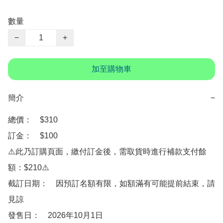
數量
−
+
加至購物車
簡介
−
總價：　$310

訂金：　$100

⚠️此乃訂購頁面，繳付訂金後，需取貨時進行補款支付餘
額：$210⚠️

截訂日期：　因預訂名額有限，如額滿有可能提前結束，請
見諒

發售日：　2026年10月1日
