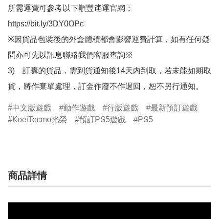
所需運費可參考以下順豐速運官網：

https://bit.ly/3DY0OPc

※因貨品包裝後的外盒體積都會影響運費計算，如有任何疑
問亦可先以訊息聯絡我們客服查詢※

3)　訂購的貨品，需到貨通知後14天內到取，若未能如期取
貨，將作棄單處理，訂金作廢不作退回，恕不另行通知。
中文版遊戲
動作遊戲
行版遊戲
最新預訂遊戲
KoeiTecmo光榮
預訂PS5遊戲
PS5
商品詳情