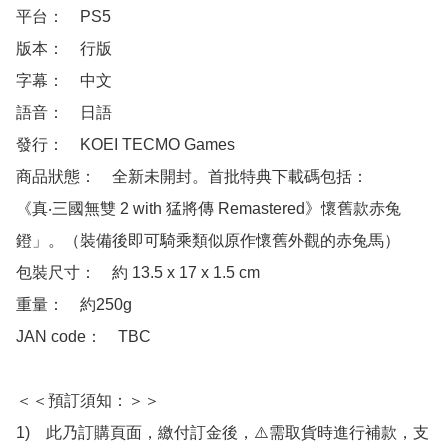
平台：　PS5

版本：　行版

字幕：　中文

語音：　日語

發行：　KOEI TECMO Games

商品狀態：　全新未開封。首批特典下載碼包括：

《真‧三國無雙 2 with 猛將傳 Remastered》懷舊款赤兔
鐙」。（裝備後即可騎乘類似原作懷舊外觀的赤兔馬）

包裝尺寸：　約 13.5 x 17 x 1.5 cm

重量：　約250g

JAN code：　TBC

＜＜預訂須知：＞＞

1)　此乃訂購頁面，繳付訂金後，⚠️需取貨時進行補款，支