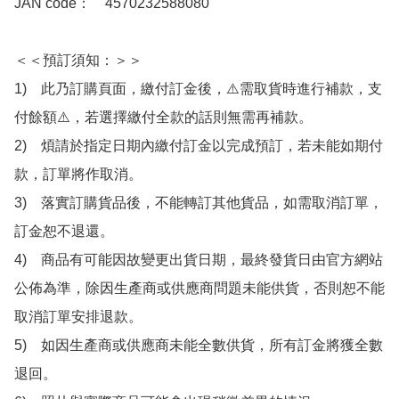
JAN code：　4570232588080

＜＜預訂須知：＞＞

1)　此乃訂購頁面，繳付訂金後，⚠️需取貨時進行補款，支
付餘額⚠️，若選擇繳付全款的話則無需再補款。

2)　煩請於指定日期內繳付訂金以完成預訂，若未能如期付
款，訂單將作取消。

3)　落實訂購貨品後，不能轉訂其他貨品，如需取消訂單，
訂金恕不退還。

4)　商品有可能因故變更出貨日期，最終發貨日由官方網站
公佈為準，除因生產商或供應商問題未能供貨，否則恕不能
取消訂單安排退款。

5)　如因生產商或供應商未能全數供貨，所有訂金將獲全數
退回。
