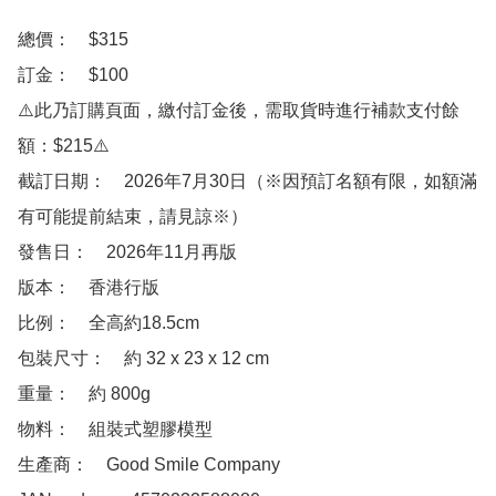
總價：　$315

訂金：　$100

⚠️此乃訂購頁面，繳付訂金後，需取貨時進行補款支付餘
額：$215⚠️

截訂日期：　2026年7月30日（※因預訂名額有限，如額滿
有可能提前結束，請見諒※）

發售日：　2026年11月再版

版本：　香港行版

比例：　全高約18.5cm

包裝尺寸：　約 32 x 23 x 12 cm

重量：　約 800g

物料：　組裝式塑膠模型

生產商：　Good Smile Company
