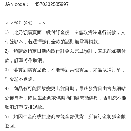
JAN code：　4570232585997

＜＜預訂須知：＞＞

1)　此乃訂購頁面，繳付訂金後，⚠️需取貨時進行補款，支
付餘額⚠️，若選擇繳付全款的話則無需再補款。

2)　煩請於指定日期內繳付訂金以完成預訂，若未能如期付
款，訂單將作取消。

3)　落實訂購貨品後，不能轉訂其他貨品，如需取消訂單，
訂金恕不退還。

4)　商品有可能因故變更出貨日期，最終發貨日由官方網站
公佈為準，除因生產商或供應商問題未能供貨，否則恕不能
取消訂單安排退款。

5)　如因生產商或供應商未能全數供貨，所有訂金將獲全數
退回。
