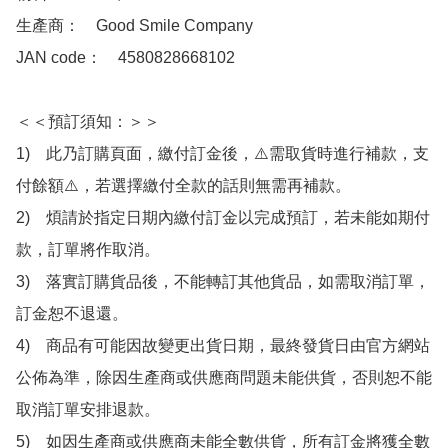
生產商：　Good Smile Company

JAN code：　4580828668102

＜＜預訂須知：＞＞

1)　此乃訂購頁面，繳付訂金後，⚠️需取貨時進行補款，支
付餘額⚠️，若選擇繳付全款的話則無需再補款。

2)　煩請於指定日期內繳付訂金以完成預訂，若未能如期付
款，訂單將作取消。

3)　落實訂購貨品後，不能轉訂其他貨品，如需取消訂單，
訂金恕不退還。

4)　商品有可能因故變更出貨日期，最終發貨日由官方網站
公佈為準，除因生產商或供應商問題未能供貨，否則恕不能
取消訂單安排退款。

5)　如因生產商或供應商未能全數供貨，所有訂金將獲全數