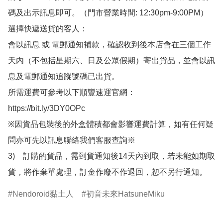
碼及出示訊息即可。（門市營業時間: 12:30pm-9:00PM）

選擇快遞送貨的客人：

會以訊息 或 電郵通知補款，確認收到後本店會在三個工作
天內（不包括星期六、日及公眾假期）寄出貨品，並會以訊
息及電郵通知追蹤號碼已出貨。

所需運費可參考以下順豐速運官網：

https://bit.ly/3DY0OPc

※因貨品包裝後的外盒體積都會影響運費計算，如有任何疑
問亦可先以訊息聯絡我們客服查詢※

3)　訂購的貨品，需到貨通知後14天內到取，若未能如期取
貨，將作棄單處理，訂金作廢不作退回，恕不另行通知。
Nendoroid黏土人
初音未來HatsuneMiku