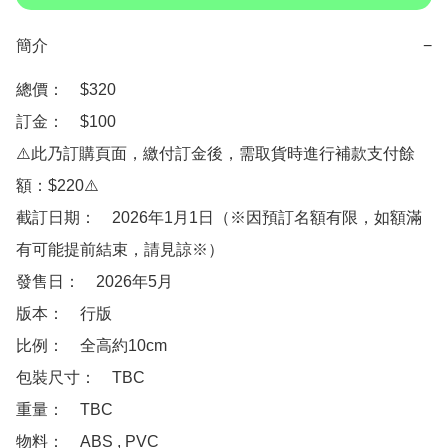
簡介
−
總價：　$320

訂金：　$100　

⚠️此乃訂購頁面，繳付訂金後，需取貨時進行補款支付餘
額：$220⚠️

截訂日期：　2026年1月1日（※因預訂名額有限，如額滿
有可能提前結束，請見諒※）

發售日：　2026年5月

版本：　行版

比例：　全高約10cm

包裝尺寸：　TBC

重量：　TBC

物料：　ABS , PVC 
